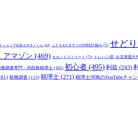
せどり
こども4人オヤジのFIRE計画ch
(75)
トショップ社長カネモトくん
(64)
_アマゾン
(469)
トレハン部 -お宝発掘大
セカンドストリート
(75)
初心者
(495)
利益
(243)
税務調査専門：内田敦税理士
(102)
税理士
(271)
181)
税理士河南のYouTubeチャン
税務調査
(113)