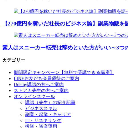
【270億円を稼いだ社長のビジネス論】副業物販を
素人はスニーカー転売は辞めといた方がいい～3つ
カテゴリー
期間限定キャンペーン【無料で受講できる講座】
LINEお友だち会員優待のご案内
Udemy講師の方へご案内
ストアカ先生の方へご案内
オンラインスクール
講師（先生）の紹介記事
ビジネススキル
副業・起業・キャリア
IT・リスキリング
投資・資産運用