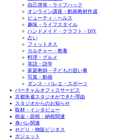
自己啓発・ライフハック
オンライン講座・動画教材作成
ビューティ・ヘルス
趣味・ライフスタイル
ハンドメイド・クラフト・DIY
占い
フィットネス
カルチャー・教養
料理・グルメ
英語・語学
家庭教師・子どもの習い事
写真・動画
ダンス・バレエ・スポーツ
バーチャルオフィスサービス
京都朱雀スタジオができた理由
スタジオからのお知らせ
取材・インタビュー
税金・節税・納税関連
身バレ関連
せどり・物販ビジネス
ガジェット