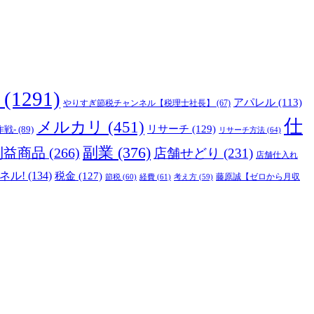
(1291)
アパレル
(113)
やりすぎ節税チャンネル【税理士社長】
(67)
仕
メルカリ
(451)
リサーチ
(129)
作戦-
(89)
リサーチ方法
(64)
副業
(376)
利益商品
(266)
店舗せどり
(231)
店舗仕入れ
ネル!
(134)
税金
(127)
藤原誠【ゼロから月収
節税
(60)
経費
(61)
考え方
(59)