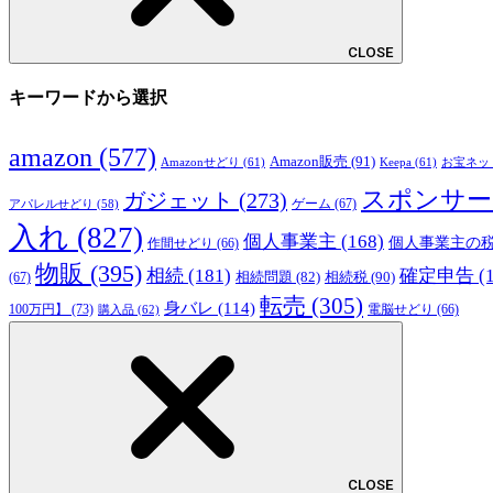
CLOSE
キーワードから選択
amazon
(577)
Amazon販売
(91)
Amazonせどり
(61)
Keepa
(61)
お宝ネッ
スポンサー
ガジェット
(273)
ゲーム
(67)
アパレルせどり
(58)
入れ
(827)
個人事業主
(168)
個人事業主の
作間せどり
(66)
物販
(395)
相続
(181)
確定申告
(
相続税
(90)
相続問題
(82)
(67)
転売
(305)
身バレ
(114)
100万円】
(73)
購入品
(62)
電脳せどり
(66)
CLOSE