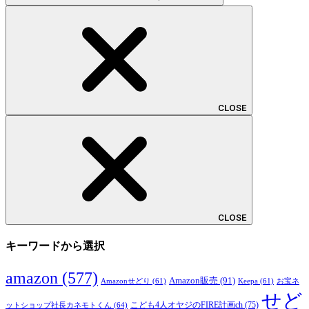
CLOSE
CLOSE
キーワードから選択
amazon
(577)
Amazon販売
(91)
Amazonせどり
(61)
Keepa
(61)
お宝ネ
せど
こども4人オヤジのFIRE計画ch
(75)
ットショップ社長カネモトくん
(64)