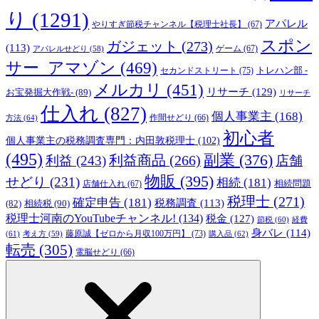
り
(1291)
アパレル
やりすぎ節税チャンネル【税理士社長】
(67)
スポン
ガジェット
(273)
(113)
ゲーム
(67)
アパレルせどり
(58)
サー_アマゾン
(469)
トレハン部 -
セカンドストリート
(75)
メルカリ
(451)
リサーチ
(129)
お宝発掘大作戦-
(89)
リサーチ
仕入れ
(827)
個人事業主
(168)
方法
(64)
作間せどり
(66)
初心者
個人事業主の税務調査専門：内田敦税理士
(102)
(495)
副業
(376)
利益商品
(266)
利益
(243)
店舗
物販
(395)
せどり
(231)
相続
(181)
相続問題
店舗仕入れ
(67)
税理士
(271)
確定申告
(181)
税務調査
(113)
相続税
(90)
(82)
税理士河南のYouTubeチャンネル!
(134)
税金
(127)
節税
(60)
経費
身バレ
(114)
藤原誠【ゼロから月収100万円】
(73)
(61)
考え方
(59)
購入品
(62)
転売
(305)
電脳せどり
(66)