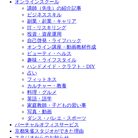
オンラインスクール
講師（先生）の紹介記事
ビジネススキル
副業・起業・キャリア
IT・リスキリング
投資・資産運用
自己啓発・ライフハック
オンライン講座・動画教材作成
ビューティ・ヘルス
趣味・ライフスタイル
ハンドメイド・クラフト・DIY
占い
フィットネス
カルチャー・教養
料理・グルメ
英語・語学
家庭教師・子どもの習い事
写真・動画
ダンス・バレエ・スポーツ
バーチャルオフィスサービス
京都朱雀スタジオができた理由
スタジオからのお知らせ