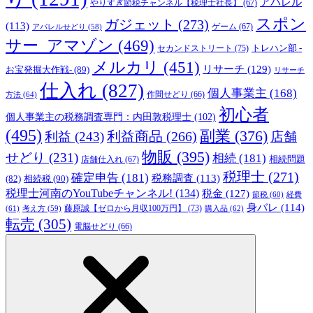
アパレル
やりすぎ節税チャンネル【税理士社長】
(67)
スポン
ガジェット
(273)
(113)
ゲーム
(67)
アパレルせどり
(58)
サー_アマゾン
(469)
トレハン部 -
セカンドストリート
(75)
メルカリ
(451)
リサーチ
(129)
お宝発掘大作戦-
(89)
リサーチ
仕入れ
(827)
個人事業主
(168)
方法
(64)
作間せどり
(66)
初心者
個人事業主の税務調査専門：内田敦税理士
(102)
(495)
副業
(376)
利益商品
(266)
利益
(243)
店舗
物販
(395)
せどり
(231)
相続
(181)
相続問題
店舗仕入れ
(67)
税理士
(271)
確定申告
(181)
税務調査
(113)
相続税
(90)
(82)
税理士河南のYouTubeチャンネル!
(134)
税金
(127)
節税
(60)
経費
身バレ
(114)
藤原誠【ゼロから月収100万円】
(73)
(61)
考え方
(59)
購入品
(62)
転売
(305)
電脳せどり
(66)