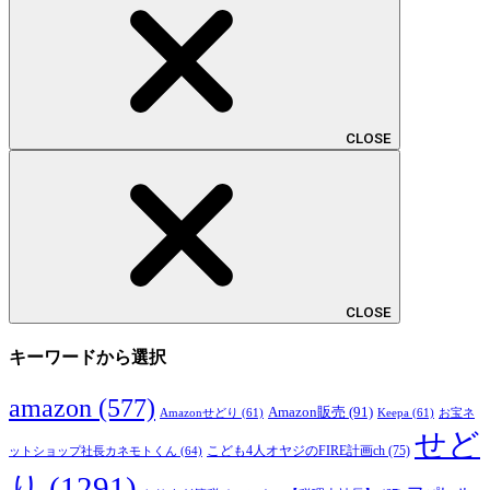
CLOSE
CLOSE
キーワードから選択
amazon
(577)
Amazon販売
(91)
Amazonせどり
(61)
Keepa
(61)
お宝ネ
せど
こども4人オヤジのFIRE計画ch
(75)
ットショップ社長カネモトくん
(64)
り
(1291)