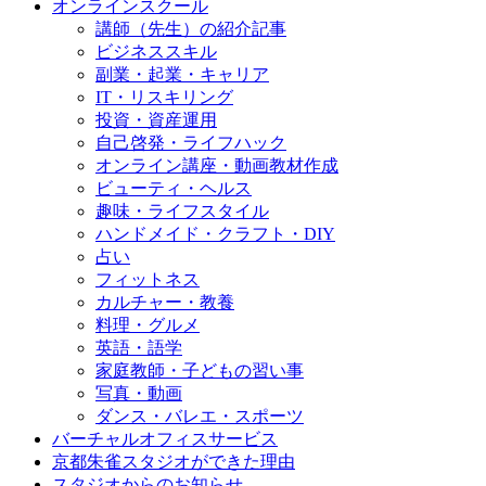
オンラインスクール
講師（先生）の紹介記事
ビジネススキル
副業・起業・キャリア
IT・リスキリング
投資・資産運用
自己啓発・ライフハック
オンライン講座・動画教材作成
ビューティ・ヘルス
趣味・ライフスタイル
ハンドメイド・クラフト・DIY
占い
フィットネス
カルチャー・教養
料理・グルメ
英語・語学
家庭教師・子どもの習い事
写真・動画
ダンス・バレエ・スポーツ
バーチャルオフィスサービス
京都朱雀スタジオができた理由
スタジオからのお知らせ