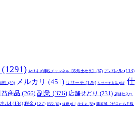
(1291)
アパレル
(113)
やりすぎ節税チャンネル【税理士社長】
(67)
仕
メルカリ
(451)
リサーチ
(129)
作戦-
(89)
リサーチ方法
(64)
副業
(376)
利益商品
(266)
店舗せどり
(231)
店舗仕入れ
ネル!
(134)
税金
(127)
藤原誠【ゼロから月収
節税
(60)
経費
(61)
考え方
(59)