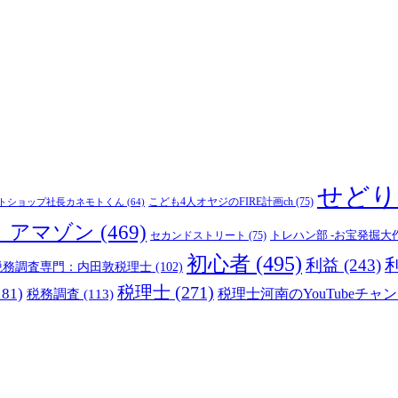
せどり
こども4人オヤジのFIRE計画ch
(75)
トショップ社長カネモトくん
(64)
_アマゾン
(469)
トレハン部 -お宝発掘大
セカンドストリート
(75)
初心者
(495)
利益
(243)
税務調査専門：内田敦税理士
(102)
税理士
(271)
181)
税理士河南のYouTubeチャン
税務調査
(113)