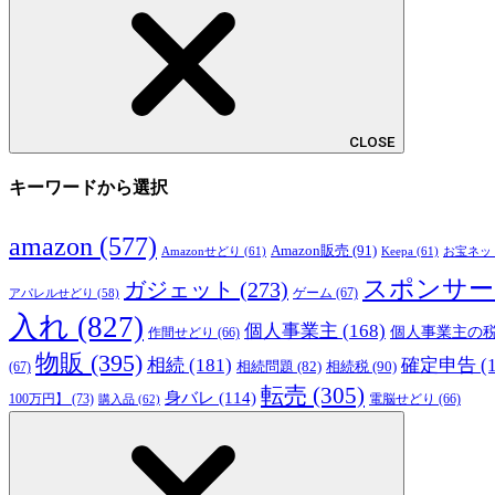
CLOSE
キーワードから選択
amazon
(577)
Amazon販売
(91)
Amazonせどり
(61)
Keepa
(61)
お宝ネッ
スポンサー
ガジェット
(273)
ゲーム
(67)
アパレルせどり
(58)
入れ
(827)
個人事業主
(168)
個人事業主の
作間せどり
(66)
物販
(395)
相続
(181)
確定申告
(
相続税
(90)
相続問題
(82)
(67)
転売
(305)
身バレ
(114)
100万円】
(73)
購入品
(62)
電脳せどり
(66)