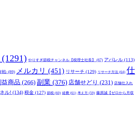
(1291)
アパレル
(113)
やりすぎ節税チャンネル【税理士社長】
(67)
仕
メルカリ
(451)
リサーチ
(129)
作戦-
(89)
リサーチ方法
(64)
副業
(376)
利益商品
(266)
店舗せどり
(231)
店舗仕入れ
ネル!
(134)
税金
(127)
藤原誠【ゼロから月収
節税
(60)
経費
(61)
考え方
(59)