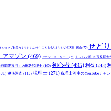
せどり
こども4人オヤジのFIRE計画ch
(75)
トショップ社長カネモトくん
(64)
_アマゾン
(469)
トレハン部 -お宝発掘大
セカンドストリート
(75)
初心者
(495)
利益
(243)
税務調査専門：内田敦税理士
(102)
税理士
(271)
181)
税理士河南のYouTubeチャン
税務調査
(113)