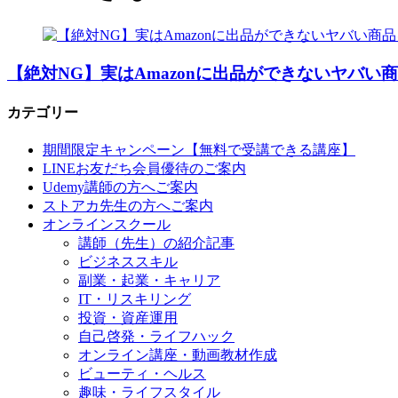
【絶対NG】実はAmazonに出品ができないヤバい
カテゴリー
期間限定キャンペーン【無料で受講できる講座】
LINEお友だち会員優待のご案内
Udemy講師の方へご案内
ストアカ先生の方へご案内
オンラインスクール
講師（先生）の紹介記事
ビジネススキル
副業・起業・キャリア
IT・リスキリング
投資・資産運用
自己啓発・ライフハック
オンライン講座・動画教材作成
ビューティ・ヘルス
趣味・ライフスタイル