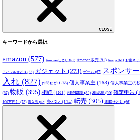
CLOSE
キーワードから選択
amazon
(577)
Amazon販売
(91)
Amazonせどり
(61)
Keepa
(61)
お宝ネッ
スポンサー
ガジェット
(273)
ゲーム
(67)
アパレルせどり
(58)
入れ
(827)
個人事業主
(168)
個人事業主の
作間せどり
(66)
物販
(395)
相続
(181)
確定申告
(
相続税
(90)
相続問題
(82)
(67)
転売
(305)
身バレ
(114)
100万円】
(73)
購入品
(62)
電脳せどり
(66)