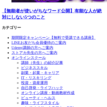
【無能者が使いがちなワード公開】有能な人が絶
対にしない5つのこと
カテゴリー
期間限定キャンペーン【無料で受講できる講座】
LINEお友だち会員優待のご案内
Udemy講師の方へご案内
ストアカ先生の方へご案内
オンラインスクール
講師（先生）の紹介記事
ビジネススキル
副業・起業・キャリア
IT・リスキリング
投資・資産運用
自己啓発・ライフハック
オンライン講座・動画教材作成
ビューティ・ヘルス
趣味・ライフスタイル