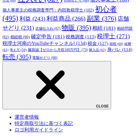
方法
(64)
作間せどり
(66)
初心者
個人事業主の税務調査専門：内田敦税理士
(102)
(495)
副業
(376)
利益商品
(266)
利益
(243)
店舗
物販
(395)
せどり
(231)
相続
(181)
相続問題
店舗仕入れ
(67)
税理士
(271)
確定申告
(181)
税務調査
(113)
相続税
(90)
(82)
税理士河南のYouTubeチャンネル!
(134)
税金
(127)
節税
(60)
経費
身バレ
(114)
藤原誠【ゼロから月収100万円】
(73)
(61)
考え方
(59)
購入品
(62)
転売
(305)
電脳せどり
(66)
CLOSE
運営者情報
特定商取引法に基づく表記
ロゴ利用ガイドライン