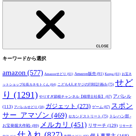
CLOSE
キーワードから選択
amazon
(577)
Amazon販売
(91)
Amazonせどり
(61)
Keepa
(61)
お宝ネ
せど
こども4人オヤジのFIRE計画ch
(75)
ットショップ社長カネモトくん
(64)
り
(1291)
アパレル
やりすぎ節税チャンネル【税理士社長】
(67)
スポン
ガジェット
(273)
(113)
ゲーム
(67)
アパレルせどり
(58)
サー_アマゾン
(469)
トレハン部 -
セカンドストリート
(75)
メルカリ
(451)
リサーチ
(129)
お宝発掘大作戦-
(89)
リサーチ
仕入れ
(827)
個人事業主
(168)