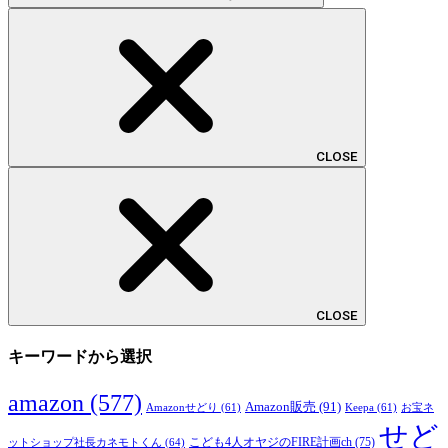
CLOSE
CLOSE
キーワードから選択
amazon
(577)
Amazon販売
(91)
Amazonせどり
(61)
Keepa
(61)
お宝ネ
せど
こども4人オヤジのFIRE計画ch
(75)
ットショップ社長カネモトくん
(64)