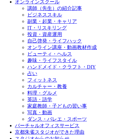
オンラインスクール
講師（先生）の紹介記事
ビジネススキル
副業・起業・キャリア
IT・リスキリング
投資・資産運用
自己啓発・ライフハック
オンライン講座・動画教材作成
ビューティ・ヘルス
趣味・ライフスタイル
ハンドメイド・クラフト・DIY
占い
フィットネス
カルチャー・教養
料理・グルメ
英語・語学
家庭教師・子どもの習い事
写真・動画
ダンス・バレエ・スポーツ
バーチャルオフィスサービス
京都朱雀スタジオができた理由
スタジオからのお知らせ