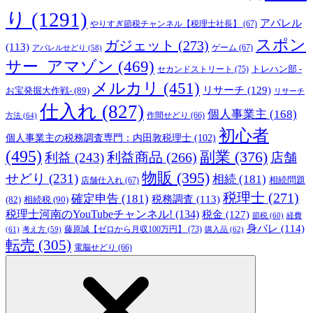
り
(1291)
アパレル
やりすぎ節税チャンネル【税理士社長】
(67)
スポン
ガジェット
(273)
(113)
ゲーム
(67)
アパレルせどり
(58)
サー_アマゾン
(469)
トレハン部 -
セカンドストリート
(75)
メルカリ
(451)
リサーチ
(129)
お宝発掘大作戦-
(89)
リサーチ
仕入れ
(827)
個人事業主
(168)
方法
(64)
作間せどり
(66)
初心者
個人事業主の税務調査専門：内田敦税理士
(102)
(495)
副業
(376)
利益商品
(266)
利益
(243)
店舗
物販
(395)
せどり
(231)
相続
(181)
相続問題
店舗仕入れ
(67)
税理士
(271)
確定申告
(181)
税務調査
(113)
相続税
(90)
(82)
税理士河南のYouTubeチャンネル!
(134)
税金
(127)
節税
(60)
経費
身バレ
(114)
藤原誠【ゼロから月収100万円】
(73)
(61)
考え方
(59)
購入品
(62)
転売
(305)
電脳せどり
(66)