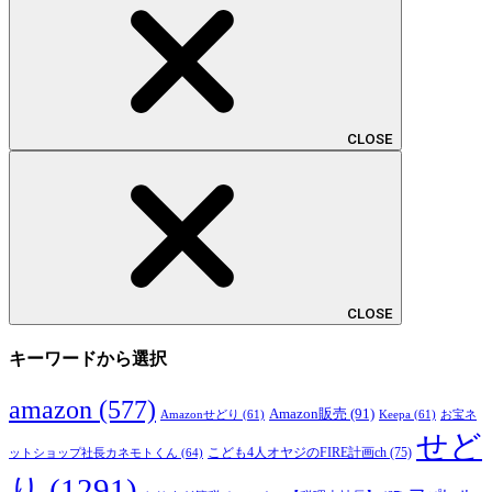
CLOSE
CLOSE
キーワードから選択
amazon
(577)
Amazon販売
(91)
Amazonせどり
(61)
Keepa
(61)
お宝ネ
せど
こども4人オヤジのFIRE計画ch
(75)
ットショップ社長カネモトくん
(64)
り
(1291)