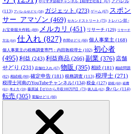
アパレル
やりすぎ節税チャンネル【税理士社長】
(67)
スポン
ガジェット
(273)
(113)
ゲーム
(67)
アパレルせどり
(58)
サー_アマゾン
(469)
トレハン部 -
セカンドストリート
(75)
メルカリ
(451)
リサーチ
(129)
お宝発掘大作戦-
(89)
リサーチ
仕入れ
(827)
個人事業主
(168)
方法
(64)
作間せどり
(66)
初心者
個人事業主の税務調査専門：内田敦税理士
(102)
(495)
副業
(376)
利益商品
(266)
利益
(243)
店舗
物販
(395)
せどり
(231)
相続
(181)
相続問題
店舗仕入れ
(67)
税理士
(271)
確定申告
(181)
税務調査
(113)
相続税
(90)
(82)
税理士河南のYouTubeチャンネル!
(134)
税金
(127)
節税
(60)
経費
身バレ
(114)
藤原誠【ゼロから月収100万円】
(73)
(61)
考え方
(59)
購入品
(62)
転売
(305)
電脳せどり
(66)