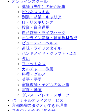
オンラインスクール
講師（先生）の紹介記事
ビジネススキル
副業・起業・キャリア
IT・リスキリング
投資・資産運用
自己啓発・ライフハック
オンライン講座・動画教材作成
ビューティ・ヘルス
趣味・ライフスタイル
ハンドメイド・クラフト・DIY
占い
フィットネス
カルチャー・教養
料理・グルメ
英語・語学
家庭教師・子どもの習い事
写真・動画
ダンス・バレエ・スポーツ
バーチャルオフィスサービス
京都朱雀スタジオができた理由
スタジオからのお知らせ