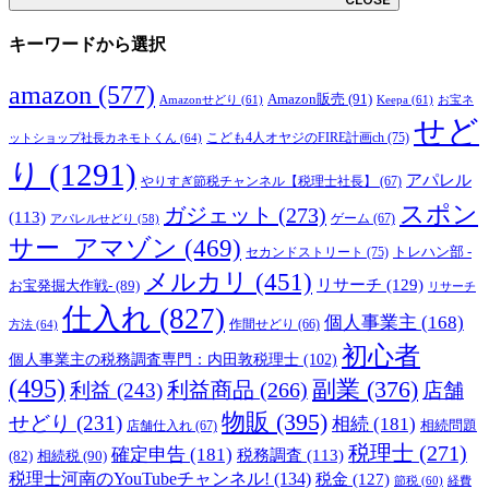
キーワードから選択
amazon
(577)
Amazon販売
(91)
Amazonせどり
(61)
Keepa
(61)
お宝ネ
せど
こども4人オヤジのFIRE計画ch
(75)
ットショップ社長カネモトくん
(64)
り
(1291)
アパレル
やりすぎ節税チャンネル【税理士社長】
(67)
スポン
ガジェット
(273)
(113)
ゲーム
(67)
アパレルせどり
(58)
サー_アマゾン
(469)
トレハン部 -
セカンドストリート
(75)
メルカリ
(451)
リサーチ
(129)
お宝発掘大作戦-
(89)
リサーチ
仕入れ
(827)
個人事業主
(168)
方法
(64)
作間せどり
(66)
初心者
個人事業主の税務調査専門：内田敦税理士
(102)
(495)
副業
(376)
利益商品
(266)
利益
(243)
店舗
物販
(395)
せどり
(231)
相続
(181)
相続問題
店舗仕入れ
(67)
税理士
(271)
確定申告
(181)
税務調査
(113)
相続税
(90)
(82)
税理士河南のYouTubeチャンネル!
(134)
税金
(127)
節税
(60)
経費