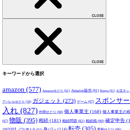
CLOSE
CLOSE
キーワードから選択
amazon
(577)
Amazon販売
(91)
Amazonせどり
(61)
Keepa
(61)
お宝ネッ
スポンサー
ガジェット
(273)
ゲーム
(67)
アパレルせどり
(58)
入れ
(827)
個人事業主
(168)
個人事業主の
作間せどり
(66)
物販
(395)
相続
(181)
確定申告
(
相続税
(90)
相続問題
(82)
(67)
転売
(305)
身バレ
(114)
100万円】
(73)
購入品
(62)
電脳せどり
(66)