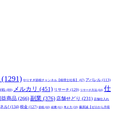
(1291)
アパレル
(113)
やりすぎ節税チャンネル【税理士社長】
(67)
仕
メルカリ
(451)
リサーチ
(129)
作戦-
(89)
リサーチ方法
(64)
副業
(376)
利益商品
(266)
店舗せどり
(231)
店舗仕入れ
ネル!
(134)
税金
(127)
藤原誠【ゼロから月収
節税
(60)
経費
(61)
考え方
(59)