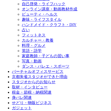
自己啓発・ライフハック
オンライン講座・動画教材作成
ビューティ・ヘルス
趣味・ライフスタイル
ハンドメイド・クラフト・DIY
占い
フィットネス
カルチャー・教養
料理・グルメ
英語・語学
家庭教師・子どもの習い事
写真・動画
ダンス・バレエ・スポーツ
バーチャルオフィスサービス
京都朱雀スタジオができた理由
スタジオからのお知らせ
取材・インタビュー
税金・節税・納税関連
身バレ関連
せどり・物販ビジネス
ガジェット