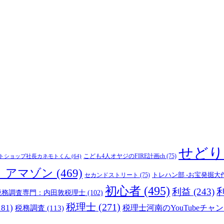
せどり
こども4人オヤジのFIRE計画ch
(75)
トショップ社長カネモトくん
(64)
_アマゾン
(469)
トレハン部 -お宝発掘大
セカンドストリート
(75)
初心者
(495)
利益
(243)
税務調査専門：内田敦税理士
(102)
税理士
(271)
181)
税理士河南のYouTubeチャン
税務調査
(113)