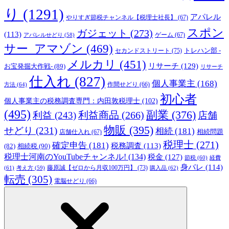
り
(1291)
アパレル
やりすぎ節税チャンネル【税理士社長】
(67)
スポン
ガジェット
(273)
(113)
ゲーム
(67)
アパレルせどり
(58)
サー_アマゾン
(469)
トレハン部 -
セカンドストリート
(75)
メルカリ
(451)
リサーチ
(129)
お宝発掘大作戦-
(89)
リサーチ
仕入れ
(827)
個人事業主
(168)
方法
(64)
作間せどり
(66)
初心者
個人事業主の税務調査専門：内田敦税理士
(102)
(495)
副業
(376)
利益商品
(266)
利益
(243)
店舗
物販
(395)
せどり
(231)
相続
(181)
相続問題
店舗仕入れ
(67)
税理士
(271)
確定申告
(181)
税務調査
(113)
相続税
(90)
(82)
税理士河南のYouTubeチャンネル!
(134)
税金
(127)
節税
(60)
経費
身バレ
(114)
藤原誠【ゼロから月収100万円】
(73)
(61)
考え方
(59)
購入品
(62)
転売
(305)
電脳せどり
(66)