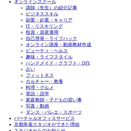
オンラインスクール
講師（先生）の紹介記事
ビジネススキル
副業・起業・キャリア
IT・リスキリング
投資・資産運用
自己啓発・ライフハック
オンライン講座・動画教材作成
ビューティ・ヘルス
趣味・ライフスタイル
ハンドメイド・クラフト・DIY
占い
フィットネス
カルチャー・教養
料理・グルメ
英語・語学
家庭教師・子どもの習い事
写真・動画
ダンス・バレエ・スポーツ
バーチャルオフィスサービス
京都朱雀スタジオができた理由
スタジオからのお知らせ