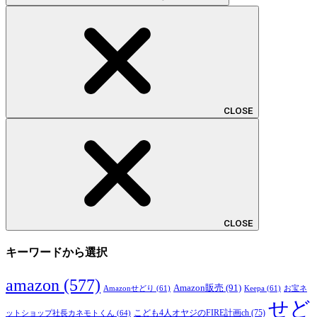
CLOSE
CLOSE
キーワードから選択
amazon
(577)
Amazon販売
(91)
Amazonせどり
(61)
Keepa
(61)
お宝ネ
せど
こども4人オヤジのFIRE計画ch
(75)
ットショップ社長カネモトくん
(64)