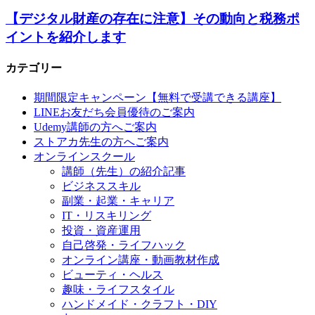
【デジタル財産の存在に注意】その動向と税務ポ
イントを紹介します
カテゴリー
期間限定キャンペーン【無料で受講できる講座】
LINEお友だち会員優待のご案内
Udemy講師の方へご案内
ストアカ先生の方へご案内
オンラインスクール
講師（先生）の紹介記事
ビジネススキル
副業・起業・キャリア
IT・リスキリング
投資・資産運用
自己啓発・ライフハック
オンライン講座・動画教材作成
ビューティ・ヘルス
趣味・ライフスタイル
ハンドメイド・クラフト・DIY