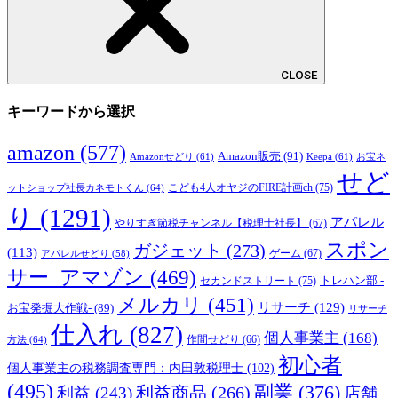
CLOSE
キーワードから選択
amazon
(577)
Amazon販売
(91)
Amazonせどり
(61)
Keepa
(61)
お宝ネ
せど
こども4人オヤジのFIRE計画ch
(75)
ットショップ社長カネモトくん
(64)
り
(1291)
アパレル
やりすぎ節税チャンネル【税理士社長】
(67)
スポン
ガジェット
(273)
(113)
ゲーム
(67)
アパレルせどり
(58)
サー_アマゾン
(469)
トレハン部 -
セカンドストリート
(75)
メルカリ
(451)
リサーチ
(129)
お宝発掘大作戦-
(89)
リサーチ
仕入れ
(827)
個人事業主
(168)
方法
(64)
作間せどり
(66)
初心者
個人事業主の税務調査専門：内田敦税理士
(102)
(495)
副業
(376)
利益商品
(266)
利益
(243)
店舗