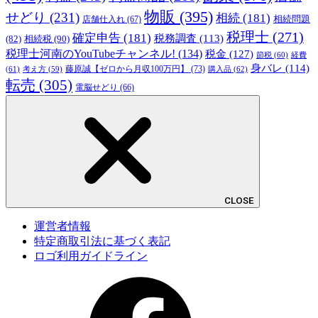
物販
(395)
せどり
(231)
相続
(181)
相続問題
店舗仕入れ
(67)
税理士
(271)
確定申告
(181)
税務調査
(113)
相続税
(90)
(82)
税理士河南のYouTubeチャンネル!
(134)
税金
(127)
節税
(60)
経費
身バレ
(114)
藤原誠【ゼロから月収100万円】
(73)
(61)
考え方
(59)
購入品
(62)
転売
(305)
電脳せどり
(66)
CLOSE
運営者情報
特定商取引法に基づく表記
ロゴ利用ガイドライン