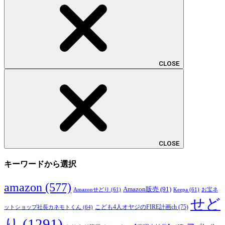
CLOSE
CLOSE
キーワードから選択
amazon
(577)
Amazon販売
(91)
Amazonせどり
(61)
Keepa
(61)
お宝ネ
せど
こども4人オヤジのFIRE計画ch
(75)
ットショップ社長カネモトくん
(64)
り
(1291)