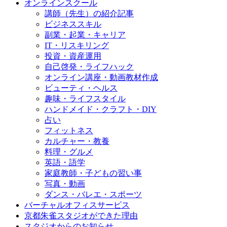
オンラインスクール
講師（先生）の紹介記事
ビジネススキル
副業・起業・キャリア
IT・リスキリング
投資・資産運用
自己啓発・ライフハック
オンライン講座・動画教材作成
ビューティ・ヘルス
趣味・ライフスタイル
ハンドメイド・クラフト・DIY
占い
フィットネス
カルチャー・教養
料理・グルメ
英語・語学
家庭教師・子どもの習い事
写真・動画
ダンス・バレエ・スポーツ
バーチャルオフィスサービス
京都朱雀スタジオができた理由
スタジオからのお知らせ