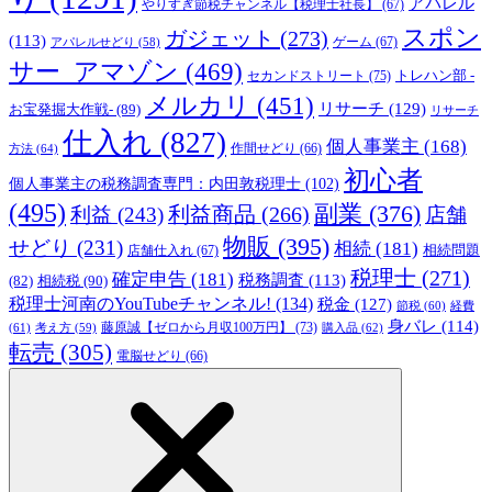
アパレル
やりすぎ節税チャンネル【税理士社長】
(67)
スポン
ガジェット
(273)
(113)
ゲーム
(67)
アパレルせどり
(58)
サー_アマゾン
(469)
トレハン部 -
セカンドストリート
(75)
メルカリ
(451)
リサーチ
(129)
お宝発掘大作戦-
(89)
リサーチ
仕入れ
(827)
個人事業主
(168)
方法
(64)
作間せどり
(66)
初心者
個人事業主の税務調査専門：内田敦税理士
(102)
(495)
副業
(376)
利益商品
(266)
利益
(243)
店舗
物販
(395)
せどり
(231)
相続
(181)
相続問題
店舗仕入れ
(67)
税理士
(271)
確定申告
(181)
税務調査
(113)
相続税
(90)
(82)
税理士河南のYouTubeチャンネル!
(134)
税金
(127)
節税
(60)
経費
身バレ
(114)
藤原誠【ゼロから月収100万円】
(73)
(61)
考え方
(59)
購入品
(62)
転売
(305)
電脳せどり
(66)