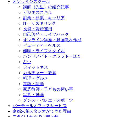
オンラインスクール
講師（先生）の紹介記事
ビジネススキル
副業・起業・キャリア
IT・リスキリング
投資・資産運用
自己啓発・ライフハック
オンライン講座・動画教材作成
ビューティ・ヘルス
趣味・ライフスタイル
ハンドメイド・クラフト・DIY
占い
フィットネス
カルチャー・教養
料理・グルメ
英語・語学
家庭教師・子どもの習い事
写真・動画
ダンス・バレエ・スポーツ
バーチャルオフィスサービス
京都朱雀スタジオができた理由
スタジオからのお知らせ