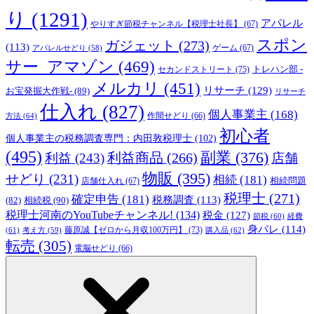
り
(1291)
アパレル
やりすぎ節税チャンネル【税理士社長】
(67)
スポン
ガジェット
(273)
(113)
ゲーム
(67)
アパレルせどり
(58)
サー_アマゾン
(469)
トレハン部 -
セカンドストリート
(75)
メルカリ
(451)
リサーチ
(129)
お宝発掘大作戦-
(89)
リサーチ
仕入れ
(827)
個人事業主
(168)
方法
(64)
作間せどり
(66)
初心者
個人事業主の税務調査専門：内田敦税理士
(102)
(495)
副業
(376)
利益商品
(266)
利益
(243)
店舗
物販
(395)
せどり
(231)
相続
(181)
相続問題
店舗仕入れ
(67)
税理士
(271)
確定申告
(181)
税務調査
(113)
相続税
(90)
(82)
税理士河南のYouTubeチャンネル!
(134)
税金
(127)
節税
(60)
経費
身バレ
(114)
藤原誠【ゼロから月収100万円】
(73)
(61)
考え方
(59)
購入品
(62)
転売
(305)
電脳せどり
(66)