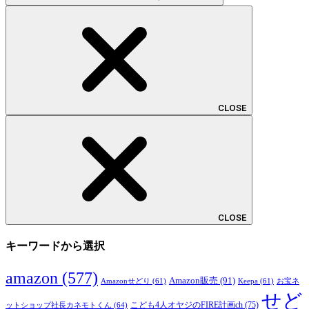
CLOSE
CLOSE
キーワードから選択
amazon
(577)
Amazon販売
(91)
Amazonせどり
(61)
Keepa
(61)
お宝ネ
せど
こども4人オヤジのFIRE計画ch
(75)
ットショップ社長カネモトくん
(64)