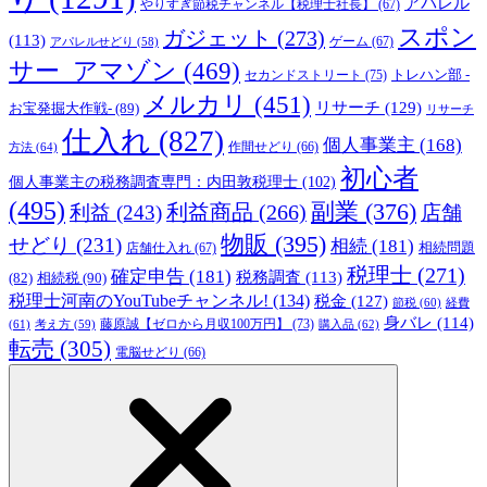
アパレル
やりすぎ節税チャンネル【税理士社長】
(67)
スポン
ガジェット
(273)
(113)
ゲーム
(67)
アパレルせどり
(58)
サー_アマゾン
(469)
トレハン部 -
セカンドストリート
(75)
メルカリ
(451)
リサーチ
(129)
お宝発掘大作戦-
(89)
リサーチ
仕入れ
(827)
個人事業主
(168)
方法
(64)
作間せどり
(66)
初心者
個人事業主の税務調査専門：内田敦税理士
(102)
(495)
副業
(376)
利益商品
(266)
利益
(243)
店舗
物販
(395)
せどり
(231)
相続
(181)
相続問題
店舗仕入れ
(67)
税理士
(271)
確定申告
(181)
税務調査
(113)
相続税
(90)
(82)
税理士河南のYouTubeチャンネル!
(134)
税金
(127)
節税
(60)
経費
身バレ
(114)
藤原誠【ゼロから月収100万円】
(73)
(61)
考え方
(59)
購入品
(62)
転売
(305)
電脳せどり
(66)