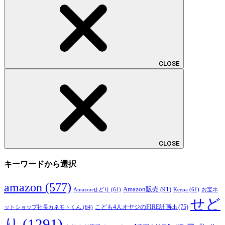
CLOSE
CLOSE
キーワードから選択
amazon
(577)
Amazon販売
(91)
Amazonせどり
(61)
Keepa
(61)
お宝ネ
せど
こども4人オヤジのFIRE計画ch
(75)
ットショップ社長カネモトくん
(64)
り
(1291)