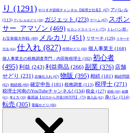
り
(1291)
アパレル
やりすぎ節税チャンネル【税理士社長】
(67)
スポン
ガジェット
(273)
(113)
ゲーム
(67)
アパレルせどり
(58)
サー_アマゾン
(469)
トレハン部 -
セカンドストリート
(75)
メルカリ
(451)
リサーチ
(129)
お宝発掘大作戦-
(89)
リサーチ
仕入れ
(827)
個人事業主
(168)
方法
(64)
作間せどり
(66)
初心者
個人事業主の税務調査専門：内田敦税理士
(102)
(495)
副業
(376)
利益商品
(266)
利益
(243)
店舗
物販
(395)
せどり
(231)
相続
(181)
相続問題
店舗仕入れ
(67)
税理士
(271)
確定申告
(181)
税務調査
(113)
相続税
(90)
(82)
税理士河南のYouTubeチャンネル!
(134)
税金
(127)
節税
(60)
経費
身バレ
(114)
藤原誠【ゼロから月収100万円】
(73)
(61)
考え方
(59)
購入品
(62)
転売
(305)
電脳せどり
(66)