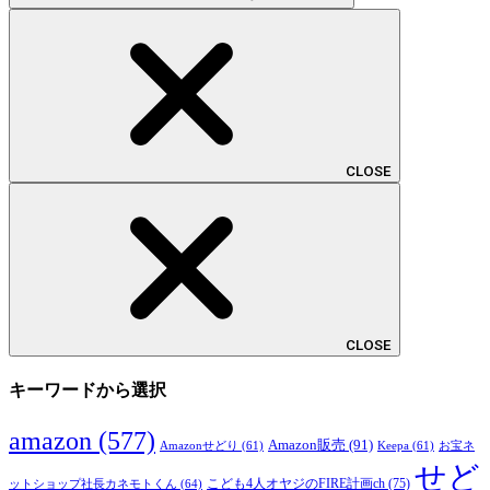
CLOSE
CLOSE
キーワードから選択
amazon
(577)
Amazon販売
(91)
Amazonせどり
(61)
Keepa
(61)
お宝ネ
せど
こども4人オヤジのFIRE計画ch
(75)
ットショップ社長カネモトくん
(64)