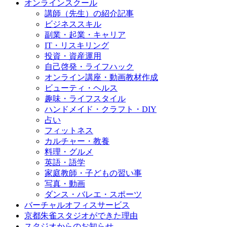
オンラインスクール
講師（先生）の紹介記事
ビジネススキル
副業・起業・キャリア
IT・リスキリング
投資・資産運用
自己啓発・ライフハック
オンライン講座・動画教材作成
ビューティ・ヘルス
趣味・ライフスタイル
ハンドメイド・クラフト・DIY
占い
フィットネス
カルチャー・教養
料理・グルメ
英語・語学
家庭教師・子どもの習い事
写真・動画
ダンス・バレエ・スポーツ
バーチャルオフィスサービス
京都朱雀スタジオができた理由
スタジオからのお知らせ