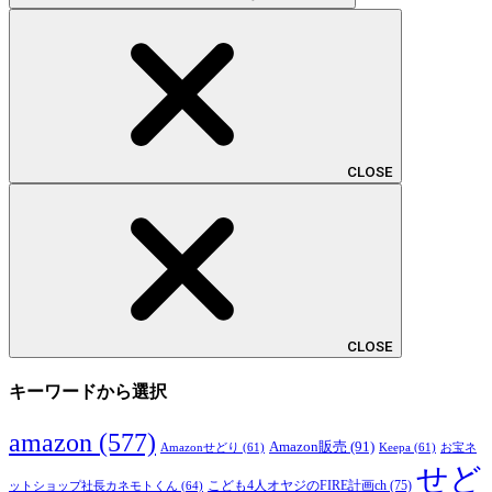
CLOSE
CLOSE
キーワードから選択
amazon
(577)
Amazon販売
(91)
Amazonせどり
(61)
Keepa
(61)
お宝ネ
せど
こども4人オヤジのFIRE計画ch
(75)
ットショップ社長カネモトくん
(64)