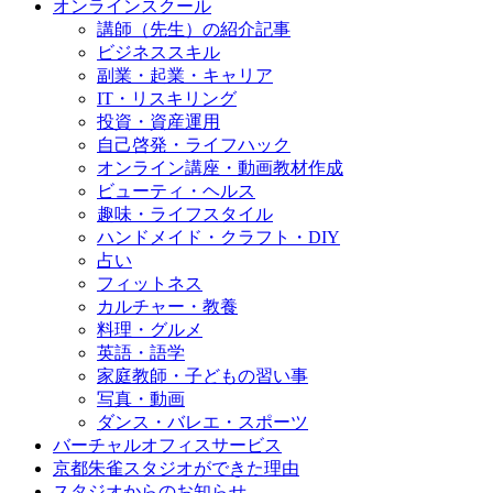
オンラインスクール
講師（先生）の紹介記事
ビジネススキル
副業・起業・キャリア
IT・リスキリング
投資・資産運用
自己啓発・ライフハック
オンライン講座・動画教材作成
ビューティ・ヘルス
趣味・ライフスタイル
ハンドメイド・クラフト・DIY
占い
フィットネス
カルチャー・教養
料理・グルメ
英語・語学
家庭教師・子どもの習い事
写真・動画
ダンス・バレエ・スポーツ
バーチャルオフィスサービス
京都朱雀スタジオができた理由
スタジオからのお知らせ