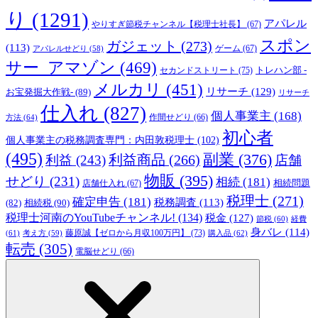
り
(1291)
アパレル
やりすぎ節税チャンネル【税理士社長】
(67)
スポン
ガジェット
(273)
(113)
ゲーム
(67)
アパレルせどり
(58)
サー_アマゾン
(469)
トレハン部 -
セカンドストリート
(75)
メルカリ
(451)
リサーチ
(129)
お宝発掘大作戦-
(89)
リサーチ
仕入れ
(827)
個人事業主
(168)
方法
(64)
作間せどり
(66)
初心者
個人事業主の税務調査専門：内田敦税理士
(102)
(495)
副業
(376)
利益商品
(266)
利益
(243)
店舗
物販
(395)
せどり
(231)
相続
(181)
相続問題
店舗仕入れ
(67)
税理士
(271)
確定申告
(181)
税務調査
(113)
相続税
(90)
(82)
税理士河南のYouTubeチャンネル!
(134)
税金
(127)
節税
(60)
経費
身バレ
(114)
藤原誠【ゼロから月収100万円】
(73)
(61)
考え方
(59)
購入品
(62)
転売
(305)
電脳せどり
(66)