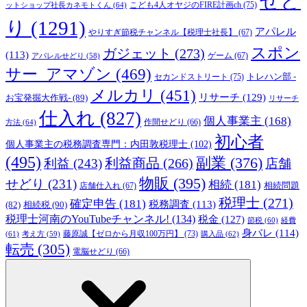
せど
こども4人オヤジのFIRE計画ch
(75)
ットショップ社長カネモトくん
(64)
り
(1291)
アパレル
やりすぎ節税チャンネル【税理士社長】
(67)
スポン
ガジェット
(273)
(113)
ゲーム
(67)
アパレルせどり
(58)
サー_アマゾン
(469)
トレハン部 -
セカンドストリート
(75)
メルカリ
(451)
リサーチ
(129)
お宝発掘大作戦-
(89)
リサーチ
仕入れ
(827)
個人事業主
(168)
方法
(64)
作間せどり
(66)
初心者
個人事業主の税務調査専門：内田敦税理士
(102)
(495)
副業
(376)
利益商品
(266)
利益
(243)
店舗
物販
(395)
せどり
(231)
相続
(181)
相続問題
店舗仕入れ
(67)
税理士
(271)
確定申告
(181)
税務調査
(113)
相続税
(90)
(82)
税理士河南のYouTubeチャンネル!
(134)
税金
(127)
節税
(60)
経費
身バレ
(114)
藤原誠【ゼロから月収100万円】
(73)
(61)
考え方
(59)
購入品
(62)
転売
(305)
電脳せどり
(66)