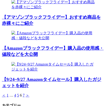
【アマゾンブラックフライデー】おすすめ商品を
赤裸々にご紹介
【Amazonブラックフライデー】購入品の使用感・
値段などを大公開
【9/24~9/27 Amazonタイムセール】購入したガジ
ェットを紹介
＜
1
…
4
5
6
7
＞
カテゴリー