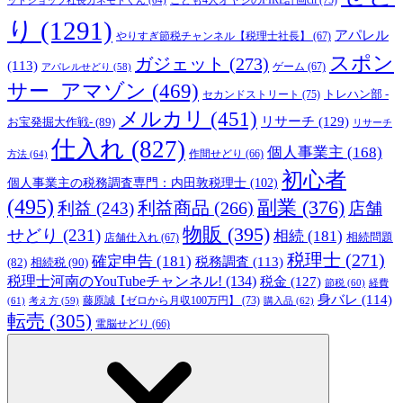
り
(1291)
アパレル
やりすぎ節税チャンネル【税理士社長】
(67)
スポン
ガジェット
(273)
(113)
ゲーム
(67)
アパレルせどり
(58)
サー_アマゾン
(469)
トレハン部 -
セカンドストリート
(75)
メルカリ
(451)
リサーチ
(129)
お宝発掘大作戦-
(89)
リサーチ
仕入れ
(827)
個人事業主
(168)
方法
(64)
作間せどり
(66)
初心者
個人事業主の税務調査専門：内田敦税理士
(102)
(495)
副業
(376)
利益商品
(266)
利益
(243)
店舗
物販
(395)
せどり
(231)
相続
(181)
相続問題
店舗仕入れ
(67)
税理士
(271)
確定申告
(181)
税務調査
(113)
相続税
(90)
(82)
税理士河南のYouTubeチャンネル!
(134)
税金
(127)
節税
(60)
経費
身バレ
(114)
藤原誠【ゼロから月収100万円】
(73)
(61)
考え方
(59)
購入品
(62)
転売
(305)
電脳せどり
(66)