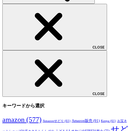
CLOSE
CLOSE
キーワードから選択
amazon
(577)
Amazon販売
(91)
Amazonせどり
(61)
Keepa
(61)
お宝ネ
せど
こども4人オヤジのFIRE計画ch
(75)
ットショップ社長カネモトくん
(64)