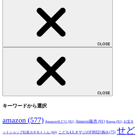
CLOSE
CLOSE
キーワードから選択
amazon
(577)
Amazon販売
(91)
Amazonせどり
(61)
Keepa
(61)
お宝ネ
せど
こども4人オヤジのFIRE計画ch
(75)
ットショップ社長カネモトくん
(64)