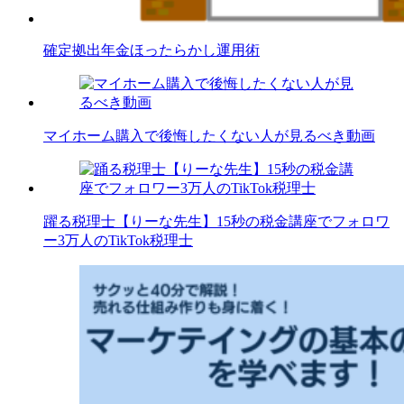
確定拠出年金ほったらかし運用術
マイホーム購入で後悔したくない人が見るべき動画
躍る税理士【りーな先生】15秒の税金講座でフォロワ
ー3万人のTikTok税理士