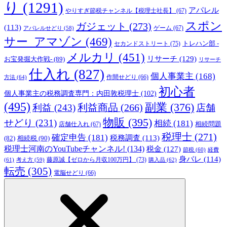
り
(1291)
アパレル
やりすぎ節税チャンネル【税理士社長】
(67)
スポン
ガジェット
(273)
(113)
ゲーム
(67)
アパレルせどり
(58)
サー_アマゾン
(469)
トレハン部 -
セカンドストリート
(75)
メルカリ
(451)
リサーチ
(129)
お宝発掘大作戦-
(89)
リサーチ
仕入れ
(827)
個人事業主
(168)
方法
(64)
作間せどり
(66)
初心者
個人事業主の税務調査専門：内田敦税理士
(102)
(495)
副業
(376)
利益商品
(266)
利益
(243)
店舗
物販
(395)
せどり
(231)
相続
(181)
相続問題
店舗仕入れ
(67)
税理士
(271)
確定申告
(181)
税務調査
(113)
相続税
(90)
(82)
税理士河南のYouTubeチャンネル!
(134)
税金
(127)
節税
(60)
経費
身バレ
(114)
藤原誠【ゼロから月収100万円】
(73)
(61)
考え方
(59)
購入品
(62)
転売
(305)
電脳せどり
(66)