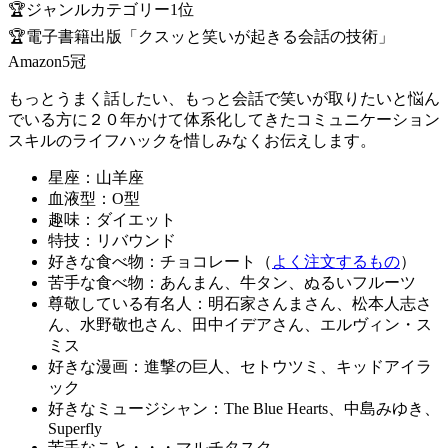
🏆ジャンルカテゴリー1位
🏆電子書籍出版「クスッと笑いが起きる会話の技術」
Amazon5冠
もっとうまく話したい、もっと会話で笑いが取りたいと悩ん
でいる方に２０年かけて体系化してきたコミュニケーション
スキルのライフハックを惜しみなくお伝えします。
星座：山羊座
血液型：O型
趣味：ダイエット
特技：リバウンド
好きな食べ物：チョコレート（
よく注文するもの
）
苦手な食べ物：あんまん、牛タン、ぬるいフルーツ
尊敬している有名人：明石家さんまさん、松本人志さ
ん、水野敬也さん、田中イデアさん、エルヴィン・ス
ミス
好きな漫画：進撃の巨人、セトウツミ、キッドアイラ
ック
好きなミュージシャン：The Blue Hearts、中島みゆき、
Superfly
苦手なこと・・・マルチタスク