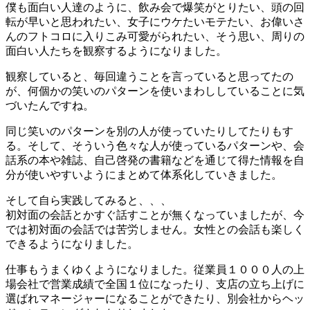
僕も面白い人達のように、飲み会で爆笑がとりたい、頭の回
転が早いと思われたい、女子にウケたいモテたい、お偉いさ
んのフトコロに入りこみ可愛がられたい、そう思い、周りの
面白い人たちを観察するようになりました。
観察していると、毎回違うことを言っていると思ってたの
が、何個かの笑いのパターンを使いまわししていることに気
づいたんですね。
同じ笑いのパターンを別の人が使っていたりしてたりもす
る。そして、そういう色々な人が使っているパターンや、会
話系の本や雑誌、自己啓発の書籍などを通じて得た情報を自
分が使いやすいようにまとめて体系化していきました。
そして自ら実践してみると、、、
初対面の会話とかすぐ話すことが無くなっていましたが、今
では初対面の会話では苦労しません。女性との会話も楽しく
できるようになりました。
仕事もうまくゆくようになりました。従業員１０００人の上
場会社で営業成績で全国１位になったり、支店の立ち上げに
選ばれマネージャーになることができたり、別会社からヘッ