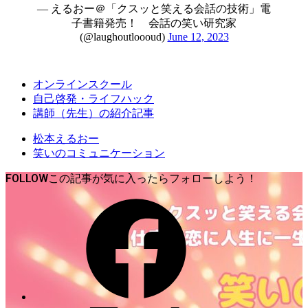
— えるおー＠「クスッと笑える会話の技術」電
子書籍発売！ 会話の笑い研究家
(@laughoutloooud)
June 12, 2023
オンラインスクール
自己啓発・ライフハック
講師（先生）の紹介記事
松本えるおー
笑いのコミュニケーション
FOLLOW