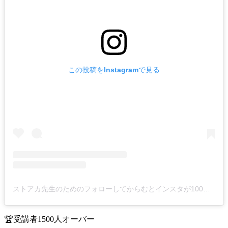
この投稿をInstagramで見る
ストアカ先生のためのフォローしてからむとインスタが100倍面白くなる！松本えるおー【会話の笑い入門講座】お気軽フォロー嬉しいです(@eruo_smile)がシェアした投稿
🏆受講者1500人オーバー