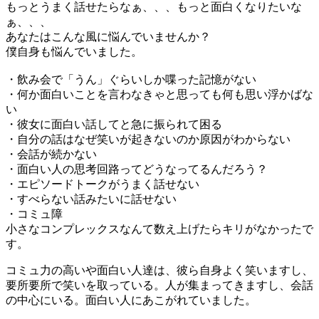
もっとうまく話せたらなぁ、、、もっと面白くなりたいな
ぁ、、、
あなたはこんな風に悩んでいませんか？
僕自身も悩んでいました。
・飲み会で「うん」ぐらいしか喋った記憶がない
・何か面白いことを言わなきゃと思っても何も思い浮かばな
い
・彼女に面白い話してと急に振られて困る
・自分の話はなぜ笑いが起きないのか原因がわからない
・会話が続かない
・面白い人の思考回路ってどうなってるんだろう？
・エピソードトークがうまく話せない
・すべらない話みたいに話せない
・コミュ障
小さなコンプレックスなんて数え上げたらキリがなかったで
す。
コミュ力の高いや面白い人達は、彼ら自身よく笑いますし、
要所要所で笑いを取っている。人が集まってきますし、会話
の中心にいる。面白い人にあこがれていました。