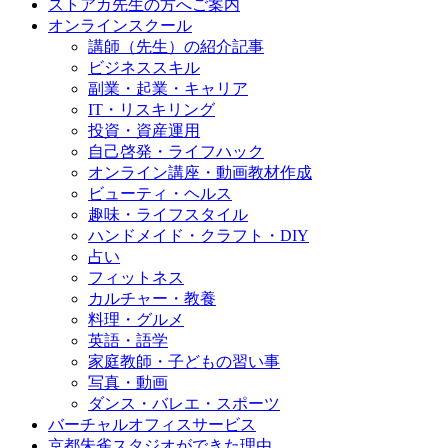
ストアカ先生の方へご案内
オンラインスクール
講師（先生）の紹介記事
ビジネススキル
副業・起業・キャリア
IT・リスキリング
投資・資産運用
自己啓発・ライフハック
オンライン講座・動画教材作成
ビューティ・ヘルス
趣味・ライフスタイル
ハンドメイド・クラフト・DIY
占い
フィットネス
カルチャー・教養
料理・グルメ
英語・語学
家庭教師・子どもの習い事
写真・動画
ダンス・バレエ・スポーツ
バーチャルオフィスサービス
京都朱雀スタジオができた理由