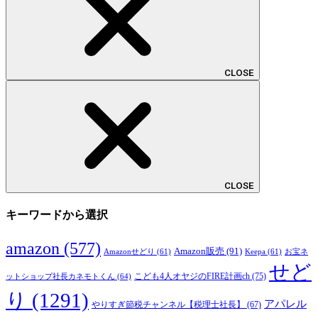
CLOSE
CLOSE
キーワードから選択
amazon
(577)
Amazon販売
(91)
Amazonせどり
(61)
Keepa
(61)
お宝ネ
せど
こども4人オヤジのFIRE計画ch
(75)
ットショップ社長カネモトくん
(64)
り
(1291)
アパレル
やりすぎ節税チャンネル【税理士社長】
(67)