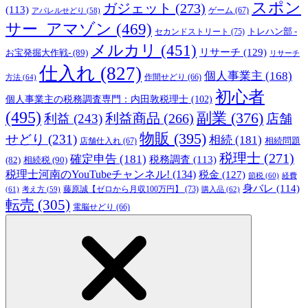
スポン
ガジェット
(273)
(113)
ゲーム
(67)
アパレルせどり
(58)
サー_アマゾン
(469)
トレハン部 -
セカンドストリート
(75)
メルカリ
(451)
リサーチ
(129)
お宝発掘大作戦-
(89)
リサーチ
仕入れ
(827)
個人事業主
(168)
方法
(64)
作間せどり
(66)
初心者
個人事業主の税務調査専門：内田敦税理士
(102)
(495)
副業
(376)
利益商品
(266)
利益
(243)
店舗
物販
(395)
せどり
(231)
相続
(181)
相続問題
店舗仕入れ
(67)
税理士
(271)
確定申告
(181)
税務調査
(113)
相続税
(90)
(82)
税理士河南のYouTubeチャンネル!
(134)
税金
(127)
節税
(60)
経費
身バレ
(114)
藤原誠【ゼロから月収100万円】
(73)
(61)
考え方
(59)
購入品
(62)
転売
(305)
電脳せどり
(66)