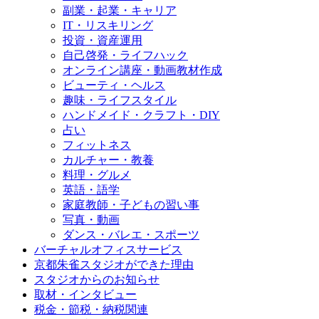
副業・起業・キャリア
IT・リスキリング
投資・資産運用
自己啓発・ライフハック
オンライン講座・動画教材作成
ビューティ・ヘルス
趣味・ライフスタイル
ハンドメイド・クラフト・DIY
占い
フィットネス
カルチャー・教養
料理・グルメ
英語・語学
家庭教師・子どもの習い事
写真・動画
ダンス・バレエ・スポーツ
バーチャルオフィスサービス
京都朱雀スタジオができた理由
スタジオからのお知らせ
取材・インタビュー
税金・節税・納税関連