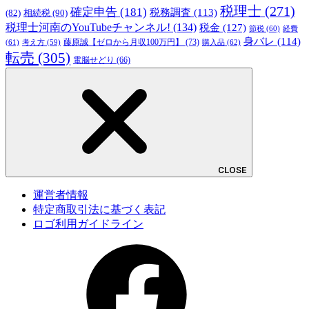
税理士
(271)
確定申告
(181)
税務調査
(113)
相続税
(90)
(82)
税理士河南のYouTubeチャンネル!
(134)
税金
(127)
節税
(60)
経費
身バレ
(114)
藤原誠【ゼロから月収100万円】
(73)
(61)
考え方
(59)
購入品
(62)
転売
(305)
電脳せどり
(66)
CLOSE
運営者情報
特定商取引法に基づく表記
ロゴ利用ガイドライン