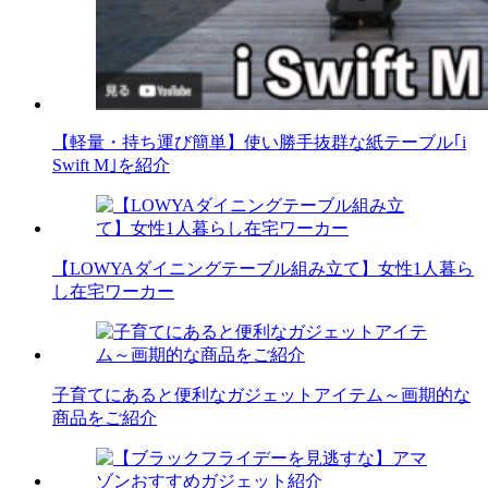
【軽量・持ち運び簡単】使い勝手抜群な紙テーブル｢i
Swift M｣を紹介
【LOWYAダイニングテーブル組み立て】女性1人暮ら
し在宅ワーカー
子育てにあると便利なガジェットアイテム～画期的な
商品をご紹介