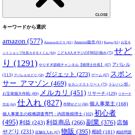
CLOSE
キーワードから選択
amazon
(577)
Amazon販売
(91)
Amazonせどり
(61)
Keepa
(61)
お宝ネ
せど
こども4人オヤジのFIRE計画ch
(75)
ットショップ社長カネモトくん
(64)
り
(1291)
アパレル
やりすぎ節税チャンネル【税理士社長】
(67)
スポン
ガジェット
(273)
(113)
ゲーム
(67)
アパレルせどり
(58)
サー_アマゾン
(469)
トレハン部 -
セカンドストリート
(75)
メルカリ
(451)
リサーチ
(129)
お宝発掘大作戦-
(89)
リサーチ
仕入れ
(827)
個人事業主
(168)
方法
(64)
作間せどり
(66)
初心者
個人事業主の税務調査専門：内田敦税理士
(102)
(495)
副業
(376)
利益商品
(266)
利益
(243)
店舗
物販
(395)
せどり
(231)
相続
(181)
相続問題
店舗仕入れ
(67)