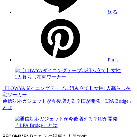
送る
Pin it
【LOWYAダイニングテーブル組み立て】女性1人暮らし在
宅ワーカー
通信対応ガジェットが今後増える？IIJが開発「LPA Bridge」
とは
RECOMMEND