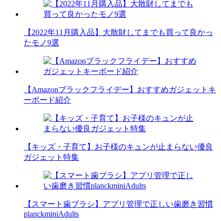
【2022年11月購入品】大散財してまでも買って良かっ
たモノ9選
【Amazonブラックフライデー】おすすめガジェットキ
ーボード紹介
【キッズ・子育て】お子様のキュンが止まらない優良
ガジェット特集
【スマート歯ブラシ】アプリ管理で正しい歯磨き習慣
planckminiAdults