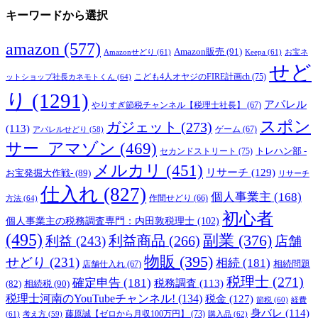
キーワードから選択
amazon
(577)
Amazon販売
(91)
Amazonせどり
(61)
Keepa
(61)
お宝ネ
せど
こども4人オヤジのFIRE計画ch
(75)
ットショップ社長カネモトくん
(64)
り
(1291)
アパレル
やりすぎ節税チャンネル【税理士社長】
(67)
スポン
ガジェット
(273)
(113)
ゲーム
(67)
アパレルせどり
(58)
サー_アマゾン
(469)
トレハン部 -
セカンドストリート
(75)
メルカリ
(451)
リサーチ
(129)
お宝発掘大作戦-
(89)
リサーチ
仕入れ
(827)
個人事業主
(168)
方法
(64)
作間せどり
(66)
初心者
個人事業主の税務調査専門：内田敦税理士
(102)
(495)
副業
(376)
利益商品
(266)
利益
(243)
店舗
物販
(395)
せどり
(231)
相続
(181)
相続問題
店舗仕入れ
(67)
税理士
(271)
確定申告
(181)
税務調査
(113)
相続税
(90)
(82)
税理士河南のYouTubeチャンネル!
(134)
税金
(127)
節税
(60)
経費
身バレ
(114)
藤原誠【ゼロから月収100万円】
(73)
(61)
考え方
(59)
購入品
(62)