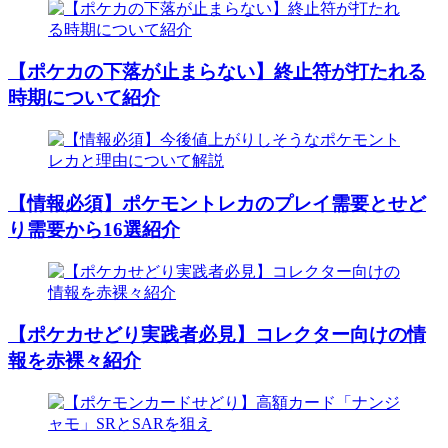
【ポケカの下落が止まらない】終止符が打たれる
時期について紹介
【情報必須】ポケモントレカのプレイ需要とせど
り需要から16選紹介
【ポケカせどり実践者必見】コレクター向けの情
報を赤裸々紹介