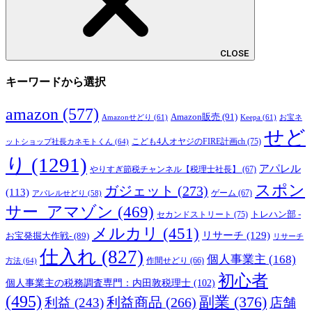
CLOSE
キーワードから選択
amazon
(577)
Amazon販売
(91)
Amazonせどり
(61)
Keepa
(61)
お宝ネ
せど
こども4人オヤジのFIRE計画ch
(75)
ットショップ社長カネモトくん
(64)
り
(1291)
アパレル
やりすぎ節税チャンネル【税理士社長】
(67)
スポン
ガジェット
(273)
(113)
ゲーム
(67)
アパレルせどり
(58)
サー_アマゾン
(469)
トレハン部 -
セカンドストリート
(75)
メルカリ
(451)
リサーチ
(129)
お宝発掘大作戦-
(89)
リサーチ
仕入れ
(827)
個人事業主
(168)
方法
(64)
作間せどり
(66)
初心者
個人事業主の税務調査専門：内田敦税理士
(102)
(495)
副業
(376)
利益商品
(266)
利益
(243)
店舗