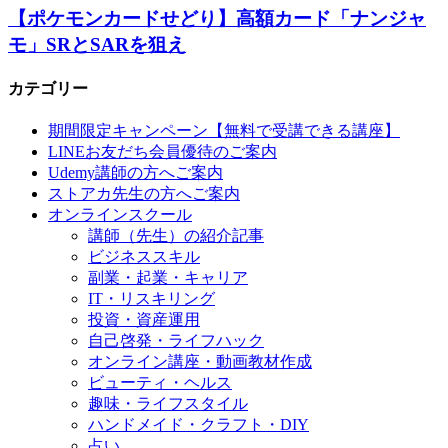
【ポケモンカードせどり】高額カード「ナンジャ
モ」SRとSARを狙え
カテゴリー
期間限定キャンペーン【無料で受講できる講座】
LINEお友だち会員優待のご案内
Udemy講師の方へご案内
ストアカ先生の方へご案内
オンラインスクール
講師（先生）の紹介記事
ビジネススキル
副業・起業・キャリア
IT・リスキリング
投資・資産運用
自己啓発・ライフハック
オンライン講座・動画教材作成
ビューティ・ヘルス
趣味・ライフスタイル
ハンドメイド・クラフト・DIY
占い