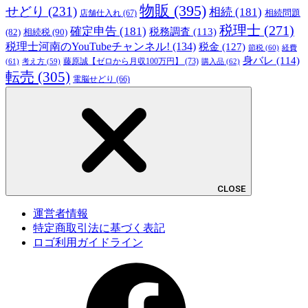
物販
(395)
せどり
(231)
相続
(181)
相続問題
店舗仕入れ
(67)
税理士
(271)
確定申告
(181)
税務調査
(113)
相続税
(90)
(82)
税理士河南のYouTubeチャンネル!
(134)
税金
(127)
節税
(60)
経費
身バレ
(114)
藤原誠【ゼロから月収100万円】
(73)
(61)
考え方
(59)
購入品
(62)
転売
(305)
電脳せどり
(66)
CLOSE
運営者情報
特定商取引法に基づく表記
ロゴ利用ガイドライン