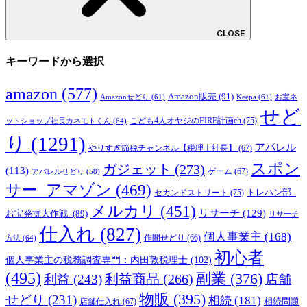
CLOSE
キーワードから選択
amazon
(577)
Amazon販売
(91)
Amazonせどり
(61)
Keepa
(61)
お宝ネ
せど
こども4人オヤジのFIRE計画ch
(75)
ットショップ社長カネモトくん
(64)
り
(1291)
アパレル
やりすぎ節税チャンネル【税理士社長】
(67)
スポン
ガジェット
(273)
(113)
ゲーム
(67)
アパレルせどり
(58)
サー_アマゾン
(469)
トレハン部 -
セカンドストリート
(75)
メルカリ
(451)
リサーチ
(129)
お宝発掘大作戦-
(89)
リサーチ
仕入れ
(827)
個人事業主
(168)
方法
(64)
作間せどり
(66)
初心者
個人事業主の税務調査専門：内田敦税理士
(102)
(495)
副業
(376)
利益商品
(266)
利益
(243)
店舗
物販
(395)
せどり
(231)
相続
(181)
相続問題
店舗仕入れ
(67)