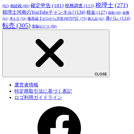
税理士
(271)
確定申告
(181)
税務調査
(113)
相続税
(90)
(82)
税理士河南のYouTubeチャンネル!
(134)
税金
(127)
節税
(60)
経費
身バレ
(114)
藤原誠【ゼロから月収100万円】
(73)
(61)
考え方
(59)
購入品
(62)
転売
(305)
電脳せどり
(66)
CLOSE
運営者情報
特定商取引法に基づく表記
ロゴ利用ガイドライン