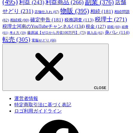
(495)
副業
(376)
利益商品
(266)
利益
(243)
店舗
物販
(395)
せどり
(231)
相続
(181)
相続問題
店舗仕入れ
(67)
税理士
(271)
確定申告
(181)
税務調査
(113)
相続税
(90)
(82)
税理士河南のYouTubeチャンネル!
(134)
税金
(127)
節税
(60)
経費
身バレ
(114)
藤原誠【ゼロから月収100万円】
(73)
(61)
考え方
(59)
購入品
(62)
転売
(305)
電脳せどり
(66)
CLOSE
運営者情報
特定商取引法に基づく表記
ロゴ利用ガイドライン