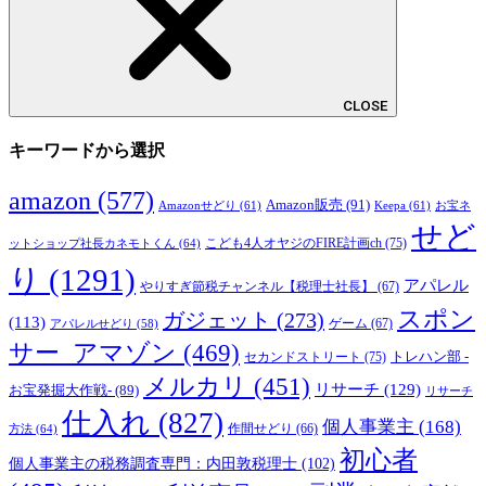
CLOSE
キーワードから選択
amazon
(577)
Amazon販売
(91)
Amazonせどり
(61)
Keepa
(61)
お宝ネ
せど
こども4人オヤジのFIRE計画ch
(75)
ットショップ社長カネモトくん
(64)
り
(1291)
アパレル
やりすぎ節税チャンネル【税理士社長】
(67)
スポン
ガジェット
(273)
(113)
ゲーム
(67)
アパレルせどり
(58)
サー_アマゾン
(469)
トレハン部 -
セカンドストリート
(75)
メルカリ
(451)
リサーチ
(129)
お宝発掘大作戦-
(89)
リサーチ
仕入れ
(827)
個人事業主
(168)
方法
(64)
作間せどり
(66)
初心者
個人事業主の税務調査専門：内田敦税理士
(102)