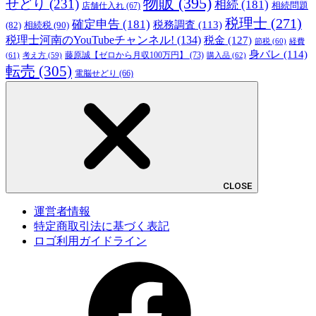
物販
(395)
せどり
(231)
相続
(181)
相続問題
店舗仕入れ
(67)
税理士
(271)
確定申告
(181)
税務調査
(113)
相続税
(90)
(82)
税理士河南のYouTubeチャンネル!
(134)
税金
(127)
節税
(60)
経費
身バレ
(114)
藤原誠【ゼロから月収100万円】
(73)
(61)
考え方
(59)
購入品
(62)
転売
(305)
電脳せどり
(66)
CLOSE
運営者情報
特定商取引法に基づく表記
ロゴ利用ガイドライン