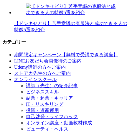
【ドンキせどり】苦手意識の克服法と成功できる人の
特徴5選を紹介
カテゴリー
期間限定キャンペーン【無料で受講できる講座】
LINEお友だち会員優待のご案内
Udemy講師の方へご案内
ストアカ先生の方へご案内
オンラインスクール
講師（先生）の紹介記事
ビジネススキル
副業・起業・キャリア
IT・リスキリング
投資・資産運用
自己啓発・ライフハック
オンライン講座・動画教材作成
ビューティ・ヘルス