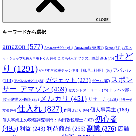
CLOSE
キーワードから選択
amazon
(577)
Amazon販売
(91)
Amazonせどり
(61)
Keepa
(61)
お宝ネ
せど
こども4人オヤジのFIRE計画ch
(75)
ットショップ社長カネモトくん
(64)
り
(1291)
アパレル
やりすぎ節税チャンネル【税理士社長】
(67)
スポン
ガジェット
(273)
(113)
ゲーム
(67)
アパレルせどり
(58)
サー_アマゾン
(469)
トレハン部 -
セカンドストリート
(75)
メルカリ
(451)
リサーチ
(129)
お宝発掘大作戦-
(89)
リサーチ
仕入れ
(827)
個人事業主
(168)
方法
(64)
作間せどり
(66)
初心者
個人事業主の税務調査専門：内田敦税理士
(102)
(495)
副業
(376)
利益商品
(266)
利益
(243)
店舗