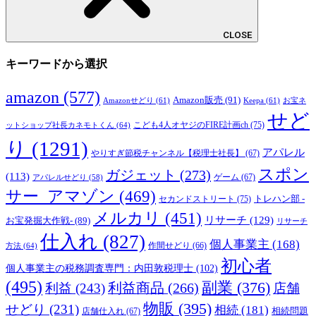
CLOSE
キーワードから選択
amazon
(577)
Amazon販売
(91)
Amazonせどり
(61)
Keepa
(61)
お宝ネ
せど
こども4人オヤジのFIRE計画ch
(75)
ットショップ社長カネモトくん
(64)
り
(1291)
アパレル
やりすぎ節税チャンネル【税理士社長】
(67)
スポン
ガジェット
(273)
(113)
ゲーム
(67)
アパレルせどり
(58)
サー_アマゾン
(469)
トレハン部 -
セカンドストリート
(75)
メルカリ
(451)
リサーチ
(129)
お宝発掘大作戦-
(89)
リサーチ
仕入れ
(827)
個人事業主
(168)
方法
(64)
作間せどり
(66)
初心者
個人事業主の税務調査専門：内田敦税理士
(102)
(495)
副業
(376)
利益商品
(266)
利益
(243)
店舗
物販
(395)
せどり
(231)
相続
(181)
相続問題
店舗仕入れ
(67)