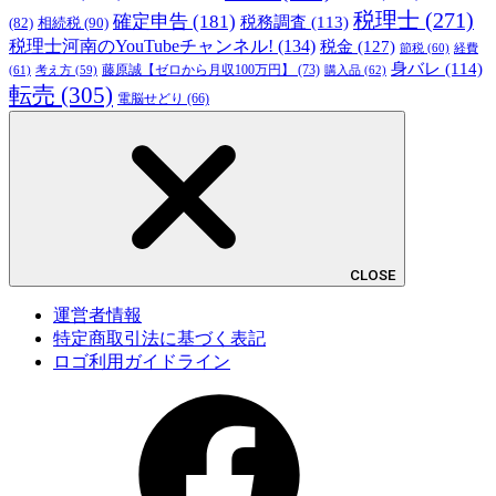
税理士
(271)
確定申告
(181)
税務調査
(113)
相続税
(90)
(82)
税理士河南のYouTubeチャンネル!
(134)
税金
(127)
節税
(60)
経費
身バレ
(114)
藤原誠【ゼロから月収100万円】
(73)
(61)
考え方
(59)
購入品
(62)
転売
(305)
電脳せどり
(66)
CLOSE
運営者情報
特定商取引法に基づく表記
ロゴ利用ガイドライン