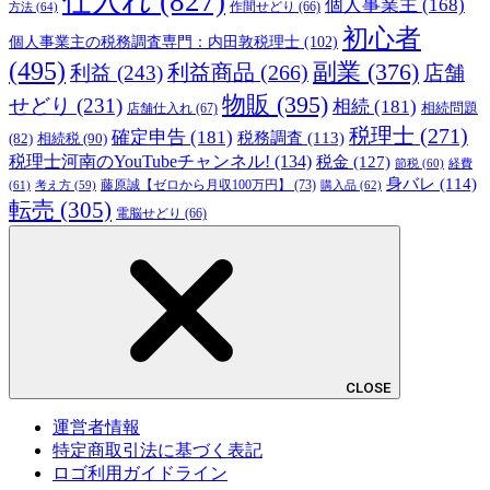
仕入れ
(827)
個人事業主
(168)
方法
(64)
作間せどり
(66)
初心者
個人事業主の税務調査専門：内田敦税理士
(102)
(495)
副業
(376)
利益商品
(266)
利益
(243)
店舗
物販
(395)
せどり
(231)
相続
(181)
相続問題
店舗仕入れ
(67)
税理士
(271)
確定申告
(181)
税務調査
(113)
相続税
(90)
(82)
税理士河南のYouTubeチャンネル!
(134)
税金
(127)
節税
(60)
経費
身バレ
(114)
藤原誠【ゼロから月収100万円】
(73)
(61)
考え方
(59)
購入品
(62)
転売
(305)
電脳せどり
(66)
CLOSE
運営者情報
特定商取引法に基づく表記
ロゴ利用ガイドライン