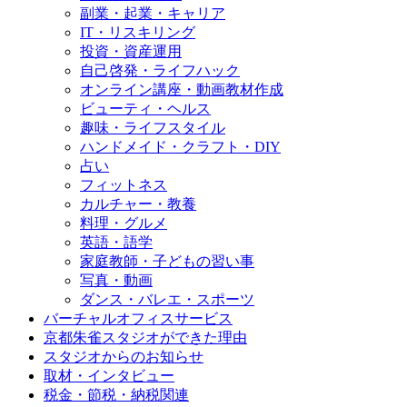
副業・起業・キャリア
IT・リスキリング
投資・資産運用
自己啓発・ライフハック
オンライン講座・動画教材作成
ビューティ・ヘルス
趣味・ライフスタイル
ハンドメイド・クラフト・DIY
占い
フィットネス
カルチャー・教養
料理・グルメ
英語・語学
家庭教師・子どもの習い事
写真・動画
ダンス・バレエ・スポーツ
バーチャルオフィスサービス
京都朱雀スタジオができた理由
スタジオからのお知らせ
取材・インタビュー
税金・節税・納税関連