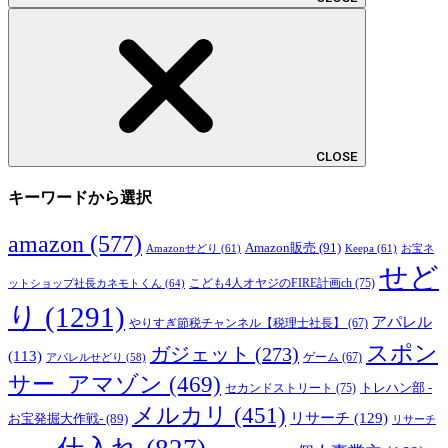
CLOSE
キーワードから選択
amazon
(577)
Amazon販売
(91)
Amazonせどり
(61)
Keepa
(61)
お宝ネ
せど
こども4人オヤジのFIRE計画ch
(75)
ットショップ社長カネモトくん
(64)
り
(1291)
アパレル
やりすぎ節税チャンネル【税理士社長】
(67)
スポン
ガジェット
(273)
(113)
ゲーム
(67)
アパレルせどり
(58)
サー_アマゾン
(469)
トレハン部 -
セカンドストリート
(75)
メルカリ
(451)
リサーチ
(129)
お宝発掘大作戦-
(89)
リサーチ