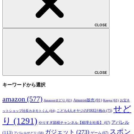
CLOSE
CLOSE
キーワードから選択
amazon
(577)
Amazon販売
(91)
Amazonせどり
(61)
Keepa
(61)
お宝ネ
せど
こども4人オヤジのFIRE計画ch
(75)
ットショップ社長カネモトくん
(64)
り
(1291)
アパレル
やりすぎ節税チャンネル【税理士社長】
(67)
スポン
ガジェット
(273)
(113)
ゲーム
(67)
アパレルせどり
(58)