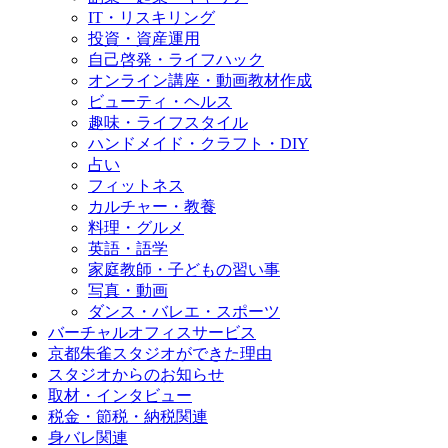
IT・リスキリング
投資・資産運用
自己啓発・ライフハック
オンライン講座・動画教材作成
ビューティ・ヘルス
趣味・ライフスタイル
ハンドメイド・クラフト・DIY
占い
フィットネス
カルチャー・教養
料理・グルメ
英語・語学
家庭教師・子どもの習い事
写真・動画
ダンス・バレエ・スポーツ
バーチャルオフィスサービス
京都朱雀スタジオができた理由
スタジオからのお知らせ
取材・インタビュー
税金・節税・納税関連
身バレ関連