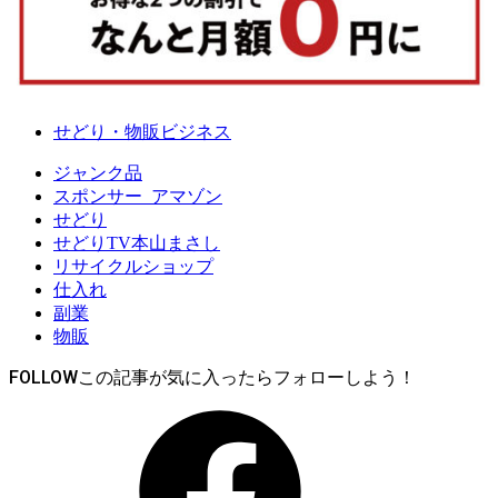
せどり・物販ビジネス
ジャンク品
スポンサー_アマゾン
せどり
せどりTV本山まさし
リサイクルショップ
仕入れ
副業
物販
FOLLOW