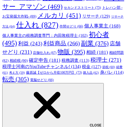
サー_アマゾン
(469)
トレハン部 -
セカンドストリート
(75)
メルカリ
(451)
リサーチ
(129)
お宝発掘大作戦-
(89)
リサーチ
仕入れ
(827)
個人事業主
(168)
方法
(64)
作間せどり
(66)
初心者
個人事業主の税務調査専門：内田敦税理士
(102)
(495)
副業
(376)
利益商品
(266)
利益
(243)
店舗
物販
(395)
せどり
(231)
相続
(181)
相続問題
店舗仕入れ
(67)
税理士
(271)
確定申告
(181)
税務調査
(113)
相続税
(90)
(82)
税理士河南のYouTubeチャンネル!
(134)
税金
(127)
節税
(60)
経費
身バレ
(114)
藤原誠【ゼロから月収100万円】
(73)
(61)
考え方
(59)
購入品
(62)
転売
(305)
電脳せどり
(66)
CLOSE