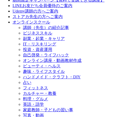
期間限定キャンペーン【無料で受講できる講座】
LINEお友だち会員優待のご案内
Udemy講師の方へご案内
ストアカ先生の方へご案内
オンラインスクール
講師（先生）の紹介記事
ビジネススキル
副業・起業・キャリア
IT・リスキリング
投資・資産運用
自己啓発・ライフハック
オンライン講座・動画教材作成
ビューティ・ヘルス
趣味・ライフスタイル
ハンドメイド・クラフト・DIY
占い
フィットネス
カルチャー・教養
料理・グルメ
英語・語学
家庭教師・子どもの習い事
写真・動画