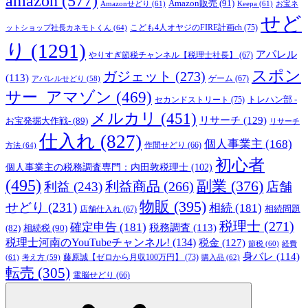
amazon
(577)
Amazon販売
(91)
Amazonせどり
(61)
Keepa
(61)
お宝ネ
せど
こども4人オヤジのFIRE計画ch
(75)
ットショップ社長カネモトくん
(64)
り
(1291)
アパレル
やりすぎ節税チャンネル【税理士社長】
(67)
スポン
ガジェット
(273)
(113)
ゲーム
(67)
アパレルせどり
(58)
サー_アマゾン
(469)
トレハン部 -
セカンドストリート
(75)
メルカリ
(451)
リサーチ
(129)
お宝発掘大作戦-
(89)
リサーチ
仕入れ
(827)
個人事業主
(168)
方法
(64)
作間せどり
(66)
初心者
個人事業主の税務調査専門：内田敦税理士
(102)
(495)
副業
(376)
利益商品
(266)
利益
(243)
店舗
物販
(395)
せどり
(231)
相続
(181)
相続問題
店舗仕入れ
(67)
税理士
(271)
確定申告
(181)
税務調査
(113)
相続税
(90)
(82)
税理士河南のYouTubeチャンネル!
(134)
税金
(127)
節税
(60)
経費
身バレ
(114)
藤原誠【ゼロから月収100万円】
(73)
(61)
考え方
(59)
購入品
(62)
転売
(305)
電脳せどり
(66)