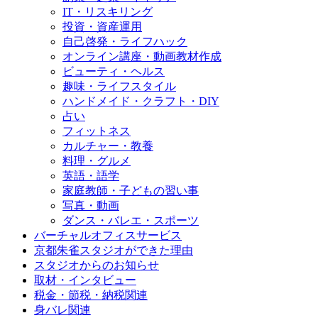
IT・リスキリング
投資・資産運用
自己啓発・ライフハック
オンライン講座・動画教材作成
ビューティ・ヘルス
趣味・ライフスタイル
ハンドメイド・クラフト・DIY
占い
フィットネス
カルチャー・教養
料理・グルメ
英語・語学
家庭教師・子どもの習い事
写真・動画
ダンス・バレエ・スポーツ
バーチャルオフィスサービス
京都朱雀スタジオができた理由
スタジオからのお知らせ
取材・インタビュー
税金・節税・納税関連
身バレ関連