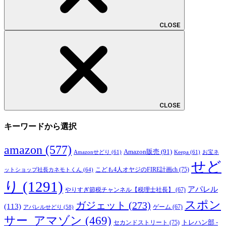
CLOSE
CLOSE
キーワードから選択
amazon
(577)
Amazon販売
(91)
Amazonせどり
(61)
Keepa
(61)
お宝ネ
せど
こども4人オヤジのFIRE計画ch
(75)
ットショップ社長カネモトくん
(64)
り
(1291)
アパレル
やりすぎ節税チャンネル【税理士社長】
(67)
スポン
ガジェット
(273)
(113)
ゲーム
(67)
アパレルせどり
(58)
サー_アマゾン
(469)
トレハン部 -
セカンドストリート
(75)