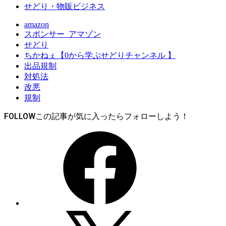
せどり・物販ビジネス
amazon
スポンサー_アマゾン
せどり
ちかねぇ【0から学ぶせどりチャンネル 】
出品規制
対処法
改悪
規制
FOLLOW