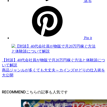
送る
Pin it
【対談】40代会社員が物販で月20万円稼ぐ方法と体験談につ
いて解説
商品ジャンルが多くても大丈夫～カインズせどりの仕入術を
大公開
RECOMMEND