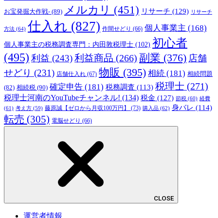
メルカリ
(451)
リサーチ
(129)
お宝発掘大作戦-
(89)
リサーチ
仕入れ
(827)
個人事業主
(168)
方法
(64)
作間せどり
(66)
初心者
個人事業主の税務調査専門：内田敦税理士
(102)
(495)
副業
(376)
利益商品
(266)
利益
(243)
店舗
物販
(395)
せどり
(231)
相続
(181)
相続問題
店舗仕入れ
(67)
税理士
(271)
確定申告
(181)
税務調査
(113)
相続税
(90)
(82)
税理士河南のYouTubeチャンネル!
(134)
税金
(127)
節税
(60)
経費
身バレ
(114)
藤原誠【ゼロから月収100万円】
(73)
(61)
考え方
(59)
購入品
(62)
転売
(305)
電脳せどり
(66)
CLOSE
運営者情報