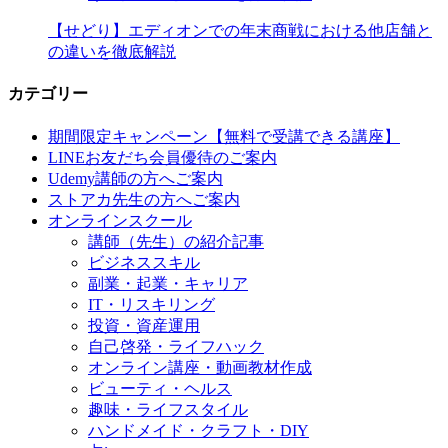
【せどり】エディオンでの年末商戦における他店舗と
の違いを徹底解説
カテゴリー
期間限定キャンペーン【無料で受講できる講座】
LINEお友だち会員優待のご案内
Udemy講師の方へご案内
ストアカ先生の方へご案内
オンラインスクール
講師（先生）の紹介記事
ビジネススキル
副業・起業・キャリア
IT・リスキリング
投資・資産運用
自己啓発・ライフハック
オンライン講座・動画教材作成
ビューティ・ヘルス
趣味・ライフスタイル
ハンドメイド・クラフト・DIY