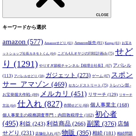
CLOSE
キーワードから選択
amazon
(577)
Amazon販売
(91)
Amazonせどり
(61)
Keepa
(61)
お宝ネ
せど
こども4人オヤジのFIRE計画ch
(75)
ットショップ社長カネモトくん
(64)
り
(1291)
アパレル
やりすぎ節税チャンネル【税理士社長】
(67)
スポン
ガジェット
(273)
(113)
ゲーム
(67)
アパレルせどり
(58)
サー_アマゾン
(469)
トレハン部 -
セカンドストリート
(75)
メルカリ
(451)
リサーチ
(129)
お宝発掘大作戦-
(89)
リサーチ
仕入れ
(827)
個人事業主
(168)
方法
(64)
作間せどり
(66)
初心者
個人事業主の税務調査専門：内田敦税理士
(102)
(495)
副業
(376)
利益商品
(266)
利益
(243)
店舗
物販
(395)
せどり
(231)
相続
(181)
相続問題
店舗仕入れ
(67)