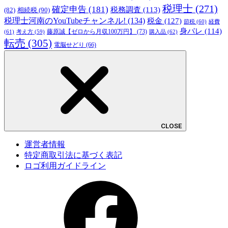
税理士
(271)
確定申告
(181)
税務調査
(113)
相続税
(90)
(82)
税理士河南のYouTubeチャンネル!
(134)
税金
(127)
節税
(60)
経費
身バレ
(114)
藤原誠【ゼロから月収100万円】
(73)
(61)
考え方
(59)
購入品
(62)
転売
(305)
電脳せどり
(66)
CLOSE
運営者情報
特定商取引法に基づく表記
ロゴ利用ガイドライン