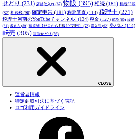
物販
(395)
せどり
(231)
相続
(181)
相続問題
店舗仕入れ
(67)
税理士
(271)
確定申告
(181)
税務調査
(113)
相続税
(90)
(82)
税理士河南のYouTubeチャンネル!
(134)
税金
(127)
節税
(60)
経費
身バレ
(114)
藤原誠【ゼロから月収100万円】
(73)
(61)
考え方
(59)
購入品
(62)
転売
(305)
電脳せどり
(66)
CLOSE
運営者情報
特定商取引法に基づく表記
ロゴ利用ガイドライン