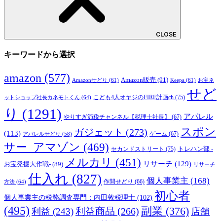
CLOSE
キーワードから選択
amazon
(577)
Amazon販売
(91)
Amazonせどり
(61)
Keepa
(61)
お宝ネ
せど
こども4人オヤジのFIRE計画ch
(75)
ットショップ社長カネモトくん
(64)
り
(1291)
アパレル
やりすぎ節税チャンネル【税理士社長】
(67)
スポン
ガジェット
(273)
(113)
ゲーム
(67)
アパレルせどり
(58)
サー_アマゾン
(469)
トレハン部 -
セカンドストリート
(75)
メルカリ
(451)
リサーチ
(129)
お宝発掘大作戦-
(89)
リサーチ
仕入れ
(827)
個人事業主
(168)
方法
(64)
作間せどり
(66)
初心者
個人事業主の税務調査専門：内田敦税理士
(102)
(495)
副業
(376)
利益商品
(266)
利益
(243)
店舗