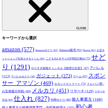
CLOSE
キーワードから選択
amazon
(577)
Amazon販売
(91)
Amazonせどり
(61)
Keepa
(61)
お宝ネ
せど
こども4人オヤジのFIRE計画ch
(75)
ットショップ社長カネモトくん
(64)
り
(1291)
アパレル
やりすぎ節税チャンネル【税理士社長】
(67)
スポン
ガジェット
(273)
(113)
ゲーム
(67)
アパレルせどり
(58)
サー_アマゾン
(469)
トレハン部 -
セカンドストリート
(75)
メルカリ
(451)
リサーチ
(129)
お宝発掘大作戦-
(89)
リサーチ
仕入れ
(827)
個人事業主
(168)
方法
(64)
作間せどり
(66)
初心者
個人事業主の税務調査専門：内田敦税理士
(102)