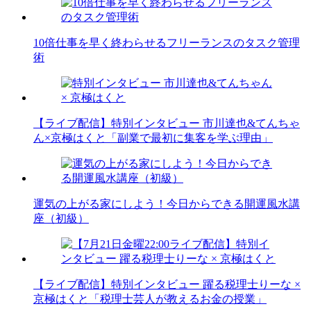
10倍仕事を早く終わらせるフリーランスのタスク管理
術
【ライブ配信】特別インタビュー 市川達也&てんちゃ
ん×京極はくと「副業で最初に集客を学ぶ理由」
運気の上がる家にしよう！今日からできる開運風水講
座（初級）
【ライブ配信】特別インタビュー 躍る税理士りーな ×
京極はくと「税理士芸人が教えるお金の授業」