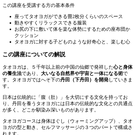
この講座を受講する方の基本条件
座ってタオヨガができる畳2枚分くらいのスペース
動きやすくリラックスできる服装
お尻の下に敷いて体を楽な体勢にするための座布団か
クッション
タオヨガに対する子どものような好奇心と、楽しむ心
この講座についての解説
タオヨガは、５千年以上前の中国の仙郷で発祥した
心と身体
の養生法
であり、
大いなる自然界や宇宙と一体になる術
で
す。タオヨガではへそ下の
丹田（下丹田）を開発
していきま
す。
日本は伝統的に「腹（肚）」を大切にする文化を持ってお
り、丹田を養うタオヨガには日本の伝統的な文化との共通点
が多く、どこか馴染み深いものがあります。
タオヨガコースは身体ほぐし（ウォーミングアップ）、タオ
ヨガの型と動き、セルフマッサージの３つのパートで構成さ
れます。