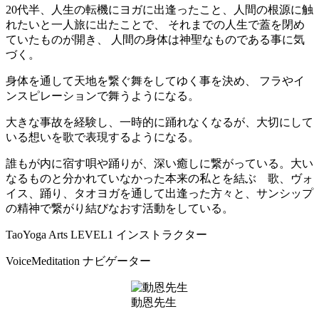
20代半、人生の転機にヨガに出逢ったこと、人間の根源に触
れたいと一人旅に出たことで、 それまでの人生で蓋を閉め
ていたものが開き、 人間の身体は神聖なものである事に気
づく。
身体を通して天地を繋ぐ舞をしてゆく事を決め、 フラやイ
ンスピレーションで舞うようになる。
大きな事故を経験し、一時的に踊れなくなるが、大切にして
いる想いを歌で表現するようになる。
誰もが内に宿す唄や踊りが、深い癒しに繋がっている。大い
なるものと分かれていなかった本来の私とを結ぶ 歌、ヴォ
イス、踊り、タオヨガを通して出逢った方々と、サンシップ
の精神で繋がり結びなおす活動をしている。
TaoYoga Arts LEVEL1 インストラクター
VoiceMeditation ナビゲーター
動恩先生