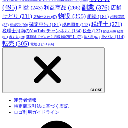
(495)
副業
(376)
利益商品
(266)
利益
(243)
店舗
物販
(395)
せどり
(231)
相続
(181)
相続問題
店舗仕入れ
(67)
税理士
(271)
確定申告
(181)
税務調査
(113)
相続税
(90)
(82)
税理士河南のYouTubeチャンネル!
(134)
税金
(127)
節税
(60)
経費
身バレ
(114)
藤原誠【ゼロから月収100万円】
(73)
(61)
考え方
(59)
購入品
(62)
転売
(305)
電脳せどり
(66)
CLOSE
運営者情報
特定商取引法に基づく表記
ロゴ利用ガイドライン