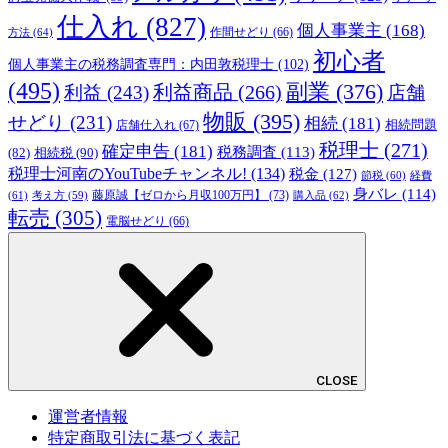
仕入れ
(827)
個人事業主
(168)
方法
(64)
作間せどり
(66)
初心者
個人事業主の税務調査専門：内田敦税理士
(102)
(495)
副業
(376)
利益商品
(266)
利益
(243)
店舗
物販
(395)
せどり
(231)
相続
(181)
相続問題
店舗仕入れ
(67)
税理士
(271)
確定申告
(181)
税務調査
(113)
相続税
(90)
(82)
税理士河南のYouTubeチャンネル!
(134)
税金
(127)
節税
(60)
経費
身バレ
(114)
藤原誠【ゼロから月収100万円】
(73)
(61)
考え方
(59)
購入品
(62)
転売
(305)
電脳せどり
(66)
CLOSE
運営者情報
特定商取引法に基づく表記