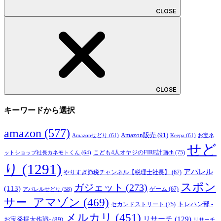
CLOSE
CLOSE
キーワードから選択
amazon
(577)
Amazon販売
(91)
Amazonせどり
(61)
Keepa
(61)
お宝ネ
せど
こども4人オヤジのFIRE計画ch
(75)
ットショップ社長カネモトくん
(64)
り
(1291)
アパレル
やりすぎ節税チャンネル【税理士社長】
(67)
スポン
ガジェット
(273)
(113)
ゲーム
(67)
アパレルせどり
(58)
サー_アマゾン
(469)
トレハン部 -
セカンドストリート
(75)
メルカリ
(451)
リサーチ
(129)
お宝発掘大作戦-
(89)
リサーチ