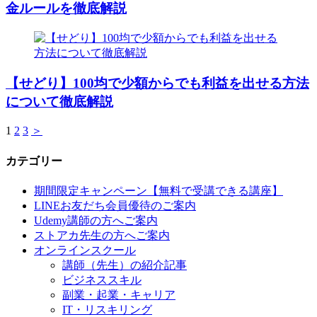
金ルールを徹底解説
【せどり】100均で少額からでも利益を出せる方法
について徹底解説
1
2
3
＞
カテゴリー
期間限定キャンペーン【無料で受講できる講座】
LINEお友だち会員優待のご案内
Udemy講師の方へご案内
ストアカ先生の方へご案内
オンラインスクール
講師（先生）の紹介記事
ビジネススキル
副業・起業・キャリア
IT・リスキリング