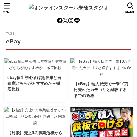
MENU
SEARCH
eBay
ebay輸出初心者は無在庫と有
在庫どちらがおすすめか～徹
【eBay】輸入転売で一撃10万
底比較
円売れたカテゴリと経験する
までの過程
【対談】売上0の事業危機から