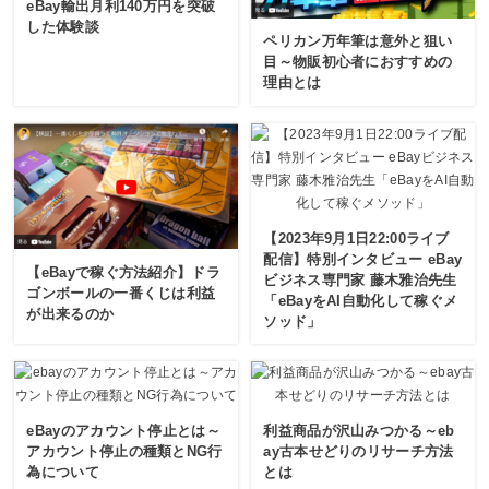
eBay輸出月利140万円を突破
した体験談
ペリカン万年筆は意外と狙い
目～物販初心者におすすめの
理由とは
【2023年9月1日22:00ライブ
配信】特別インタビュー eBay
【eBayで稼ぐ方法紹介】ドラ
ビジネス専門家 藤木雅治先生
ゴンボールの一番くじは利益
「eBayをAI自動化して稼ぐメ
が出来るのか
ソッド」
eBayのアカウント停止とは～
利益商品が沢山みつかる～eb
アカウント停止の種類とNG行
ay古本せどりのリサーチ方法
為について
とは