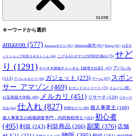
CLOSE
キーワードから選択
amazon
(577)
Amazon販売
(91)
Amazonせどり
(61)
Keepa
(61)
お宝ネ
せど
こども4人オヤジのFIRE計画ch
(75)
ットショップ社長カネモトくん
(64)
り
(1291)
アパレル
やりすぎ節税チャンネル【税理士社長】
(67)
スポン
ガジェット
(273)
(113)
ゲーム
(67)
アパレルせどり
(58)
サー_アマゾン
(469)
トレハン部 -
セカンドストリート
(75)
メルカリ
(451)
リサーチ
(129)
お宝発掘大作戦-
(89)
リサーチ
仕入れ
(827)
個人事業主
(168)
方法
(64)
作間せどり
(66)
初心者
個人事業主の税務調査専門：内田敦税理士
(102)
(495)
副業
(376)
利益商品
(266)
利益
(243)
店舗
物販
(395)
せどり
(231)
相続
(181)