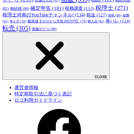
相続問題
店舗仕入れ
(67)
税理士
(271)
確定申告
(181)
税務調査
(113)
相続税
(90)
(82)
税理士河南のYouTubeチャンネル!
(134)
税金
(127)
節税
(60)
経費
身バレ
(114)
藤原誠【ゼロから月収100万円】
(73)
(61)
考え方
(59)
購入品
(62)
転売
(305)
電脳せどり
(66)
CLOSE
運営者情報
特定商取引法に基づく表記
ロゴ利用ガイドライン