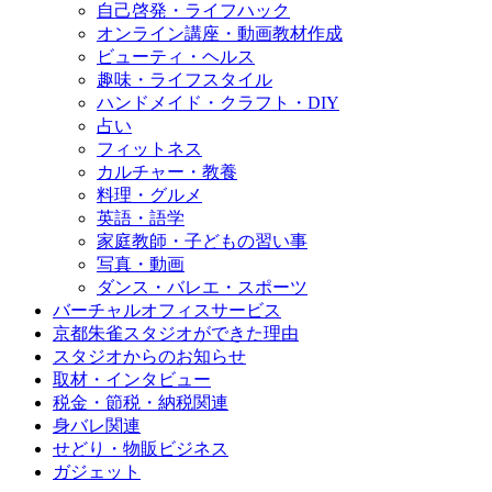
自己啓発・ライフハック
オンライン講座・動画教材作成
ビューティ・ヘルス
趣味・ライフスタイル
ハンドメイド・クラフト・DIY
占い
フィットネス
カルチャー・教養
料理・グルメ
英語・語学
家庭教師・子どもの習い事
写真・動画
ダンス・バレエ・スポーツ
バーチャルオフィスサービス
京都朱雀スタジオができた理由
スタジオからのお知らせ
取材・インタビュー
税金・節税・納税関連
身バレ関連
せどり・物販ビジネス
ガジェット