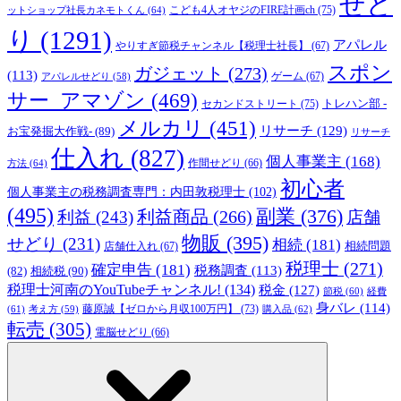
せど
こども4人オヤジのFIRE計画ch
(75)
ットショップ社長カネモトくん
(64)
り
(1291)
アパレル
やりすぎ節税チャンネル【税理士社長】
(67)
スポン
ガジェット
(273)
(113)
ゲーム
(67)
アパレルせどり
(58)
サー_アマゾン
(469)
トレハン部 -
セカンドストリート
(75)
メルカリ
(451)
リサーチ
(129)
お宝発掘大作戦-
(89)
リサーチ
仕入れ
(827)
個人事業主
(168)
方法
(64)
作間せどり
(66)
初心者
個人事業主の税務調査専門：内田敦税理士
(102)
(495)
副業
(376)
利益商品
(266)
利益
(243)
店舗
物販
(395)
せどり
(231)
相続
(181)
相続問題
店舗仕入れ
(67)
税理士
(271)
確定申告
(181)
税務調査
(113)
相続税
(90)
(82)
税理士河南のYouTubeチャンネル!
(134)
税金
(127)
節税
(60)
経費
身バレ
(114)
藤原誠【ゼロから月収100万円】
(73)
(61)
考え方
(59)
購入品
(62)
転売
(305)
電脳せどり
(66)