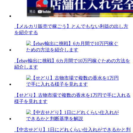
【メルカリ販売で稼ごう】とんでもない利益の出し方
を紹介する
【ebay輸出に挑戦】6カ月間で10万円稼ぐための方法を
紹介します
【せどり】古物市場で複数の香水を1万円で手に入れる
様子を見れます
【中古せどり】1日にどれくらい仕入れができるかと判