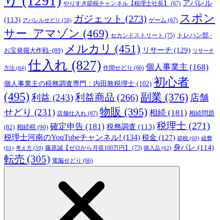
り
(1291)
アパレル
やりすぎ節税チャンネル【税理士社長】
(67)
スポン
ガジェット
(273)
(113)
ゲーム
(67)
アパレルせどり
(58)
サー_アマゾン
(469)
トレハン部 -
セカンドストリート
(75)
メルカリ
(451)
リサーチ
(129)
お宝発掘大作戦-
(89)
リサーチ
仕入れ
(827)
個人事業主
(168)
方法
(64)
作間せどり
(66)
初心者
個人事業主の税務調査専門：内田敦税理士
(102)
(495)
副業
(376)
利益商品
(266)
利益
(243)
店舗
物販
(395)
せどり
(231)
相続
(181)
相続問題
店舗仕入れ
(67)
税理士
(271)
確定申告
(181)
税務調査
(113)
相続税
(90)
(82)
税理士河南のYouTubeチャンネル!
(134)
税金
(127)
節税
(60)
経費
身バレ
(114)
藤原誠【ゼロから月収100万円】
(73)
(61)
考え方
(59)
購入品
(62)
転売
(305)
電脳せどり
(66)