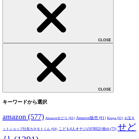
CLOSE
CLOSE
キーワードから選択
amazon
(577)
Amazon販売
(91)
Amazonせどり
(61)
Keepa
(61)
お宝ネ
せど
こども4人オヤジのFIRE計画ch
(75)
ットショップ社長カネモトくん
(64)