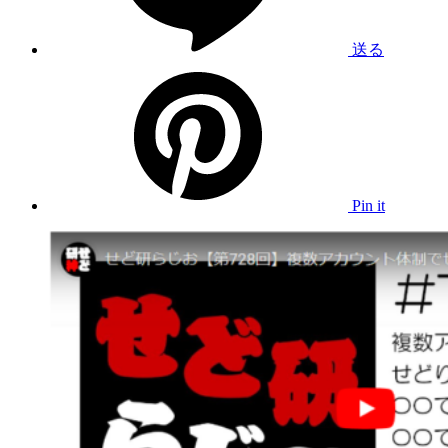
送る
Pin it