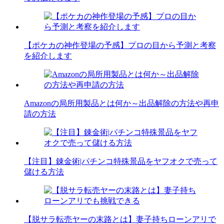
【ポケカの神作登場の予感】プロの目から予測と考察
を紹介します
Amazonの局所用製品とは何か～出品解除の方法や再申
請の方法
【注目】錬金術|パチンコ特殊景品をヤフオクで売って
儲ける方法
【脱サラ転売ヤーの末路とは】妻子持ちローンアリで