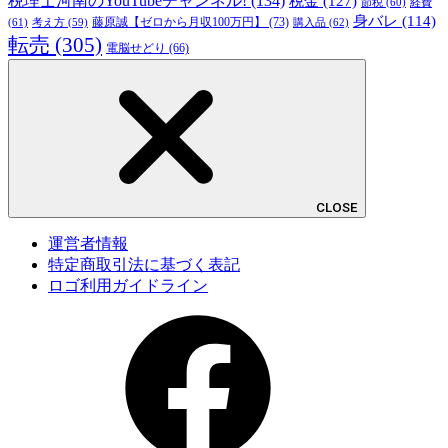
税理士河南のYouTubeチャンネル!
(134)
税金
(127)
節税
(60)
経費
身バレ
(114)
藤原誠【ゼロから月収100万円】
(73)
(61)
考え方
(59)
購入品
(62)
転売
(305)
電脳せどり
(66)
CLOSE
運営者情報
特定商取引法に基づく表記
ロゴ利用ガイドライン