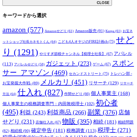
CLOSE
キーワードから選択
amazon
(577)
Amazon販売
(91)
Amazonせどり
(61)
Keepa
(61)
お宝ネ
せど
こども4人オヤジのFIRE計画ch
(75)
ットショップ社長カネモトくん
(64)
り
(1291)
アパレル
やりすぎ節税チャンネル【税理士社長】
(67)
スポン
ガジェット
(273)
(113)
ゲーム
(67)
アパレルせどり
(58)
サー_アマゾン
(469)
トレハン部 -
セカンドストリート
(75)
メルカリ
(451)
リサーチ
(129)
お宝発掘大作戦-
(89)
リサーチ
仕入れ
(827)
個人事業主
(168)
方法
(64)
作間せどり
(66)
初心者
個人事業主の税務調査専門：内田敦税理士
(102)
(495)
副業
(376)
利益商品
(266)
利益
(243)
店舗
物販
(395)
せどり
(231)
相続
(181)
相続問題
店舗仕入れ
(67)
税理士
(271)
確定申告
(181)
税務調査
(113)
相続税
(90)
(82)