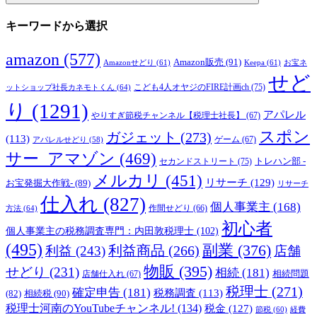
キーワードから選択
amazon
(577)
Amazon販売
(91)
Amazonせどり
(61)
Keepa
(61)
お宝ネ
せど
こども4人オヤジのFIRE計画ch
(75)
ットショップ社長カネモトくん
(64)
り
(1291)
アパレル
やりすぎ節税チャンネル【税理士社長】
(67)
スポン
ガジェット
(273)
(113)
ゲーム
(67)
アパレルせどり
(58)
サー_アマゾン
(469)
トレハン部 -
セカンドストリート
(75)
メルカリ
(451)
リサーチ
(129)
お宝発掘大作戦-
(89)
リサーチ
仕入れ
(827)
個人事業主
(168)
方法
(64)
作間せどり
(66)
初心者
個人事業主の税務調査専門：内田敦税理士
(102)
(495)
副業
(376)
利益商品
(266)
利益
(243)
店舗
物販
(395)
せどり
(231)
相続
(181)
相続問題
店舗仕入れ
(67)
税理士
(271)
確定申告
(181)
税務調査
(113)
相続税
(90)
(82)
税理士河南のYouTubeチャンネル!
(134)
税金
(127)
節税
(60)
経費