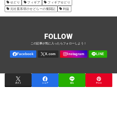
せどり
フィギア
フィギアせどり
元社畜系弱小せどらーの奮闘記
利益
FOLLOW
ポスト
シェア
送る
Pin it
メ
A
ル
m
カ
a
リ
z
物
o
販
n
で
の