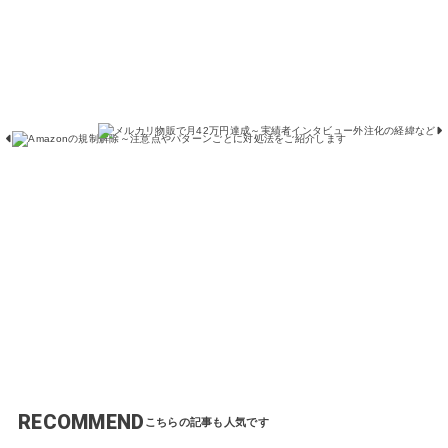
月
規
4
制
2
解
万
除
円
～
達
注
成
意
～
点
実
や
績
パ
者
タ
イ
ー
ン
ン
タ
ご
ビ
と
ュ
に
ー
対
外
処
注
法
化
を
の
ご
経
紹
緯
介
な
し
ど
ま
す
RECOMMEND