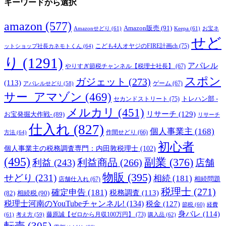
キーワードから選択
amazon
(577)
Amazon販売
(91)
Amazonせどり
(61)
Keepa
(61)
お宝ネ
せど
こども4人オヤジのFIRE計画ch
(75)
ットショップ社長カネモトくん
(64)
り
(1291)
アパレル
やりすぎ節税チャンネル【税理士社長】
(67)
スポン
ガジェット
(273)
(113)
ゲーム
(67)
アパレルせどり
(58)
サー_アマゾン
(469)
トレハン部 -
セカンドストリート
(75)
メルカリ
(451)
リサーチ
(129)
お宝発掘大作戦-
(89)
リサーチ
仕入れ
(827)
個人事業主
(168)
方法
(64)
作間せどり
(66)
初心者
個人事業主の税務調査専門：内田敦税理士
(102)
(495)
副業
(376)
利益商品
(266)
利益
(243)
店舗
物販
(395)
せどり
(231)
相続
(181)
相続問題
店舗仕入れ
(67)
税理士
(271)
確定申告
(181)
税務調査
(113)
相続税
(90)
(82)
税理士河南のYouTubeチャンネル!
(134)
税金
(127)
節税
(60)
経費
身バレ
(114)
藤原誠【ゼロから月収100万円】
(73)
(61)
考え方
(59)
購入品
(62)
転売
(305)