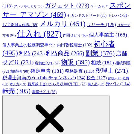
スポン
ガジェット
(273)
(113)
ゲーム
(67)
アパレルせどり
(58)
サー_アマゾン
(469)
トレハン部 -
セカンドストリート
(75)
メルカリ
(451)
リサーチ
(129)
お宝発掘大作戦-
(89)
リサーチ
仕入れ
(827)
個人事業主
(168)
方法
(64)
作間せどり
(66)
初心者
個人事業主の税務調査専門：内田敦税理士
(102)
(495)
副業
(376)
利益商品
(266)
利益
(243)
店舗
物販
(395)
せどり
(231)
相続
(181)
相続問題
店舗仕入れ
(67)
税理士
(271)
確定申告
(181)
税務調査
(113)
相続税
(90)
(82)
税理士河南のYouTubeチャンネル!
(134)
税金
(127)
節税
(60)
経費
身バレ
(114)
藤原誠【ゼロから月収100万円】
(73)
(61)
考え方
(59)
購入品
(62)
転売
(305)
電脳せどり
(66)