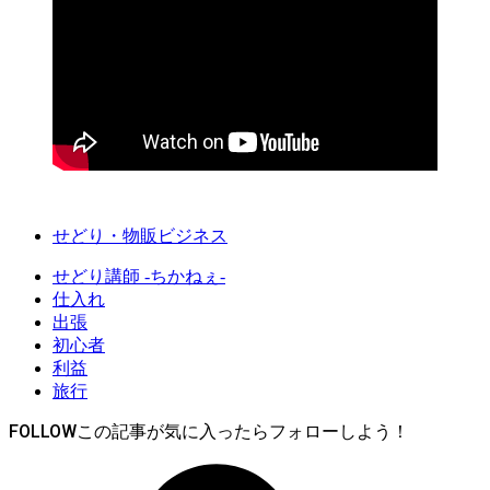
せどり・物販ビジネス
せどり講師 -ちかねぇ-
仕入れ
出張
初心者
利益
旅行
FOLLOW