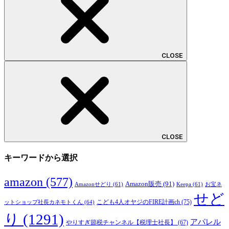
CLOSE
CLOSE
キーワードから選択
amazon
(577)
Amazon販売
(91)
Amazonせどり
(61)
Keepa
(61)
お宝ネ
せど
こども4人オヤジのFIRE計画ch
(75)
ットショップ社長カネモトくん
(64)
り
(1291)
アパレル
やりすぎ節税チャンネル【税理士社長】
(67)