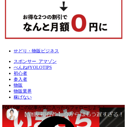
せどり・物販ビジネス
スポンサー_アマゾン
べんね#YOLOTIPS
初心者
参入者
物販
物販業界
稼げない
FOLLOW