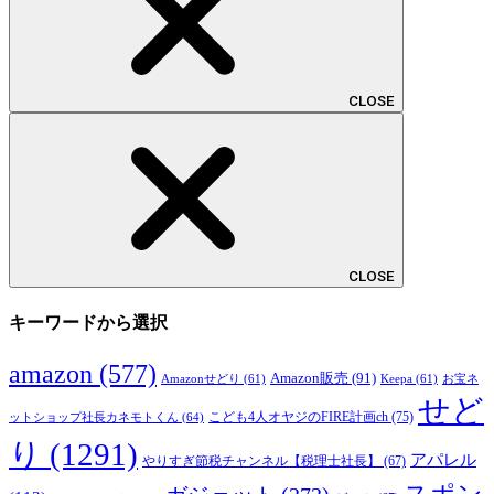
CLOSE
CLOSE
キーワードから選択
amazon
(577)
Amazon販売
(91)
Amazonせどり
(61)
Keepa
(61)
お宝ネ
せど
こども4人オヤジのFIRE計画ch
(75)
ットショップ社長カネモトくん
(64)
り
(1291)
アパレル
やりすぎ節税チャンネル【税理士社長】
(67)
スポン