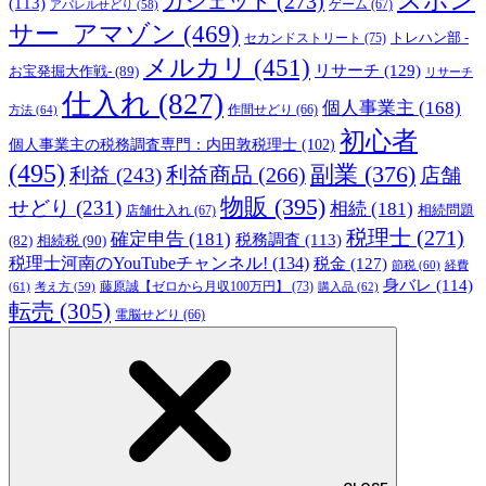
ガジェット
(273)
(113)
ゲーム
(67)
アパレルせどり
(58)
サー_アマゾン
(469)
トレハン部 -
セカンドストリート
(75)
メルカリ
(451)
リサーチ
(129)
お宝発掘大作戦-
(89)
リサーチ
仕入れ
(827)
個人事業主
(168)
方法
(64)
作間せどり
(66)
初心者
個人事業主の税務調査専門：内田敦税理士
(102)
(495)
副業
(376)
利益商品
(266)
利益
(243)
店舗
物販
(395)
せどり
(231)
相続
(181)
相続問題
店舗仕入れ
(67)
税理士
(271)
確定申告
(181)
税務調査
(113)
相続税
(90)
(82)
税理士河南のYouTubeチャンネル!
(134)
税金
(127)
節税
(60)
経費
身バレ
(114)
藤原誠【ゼロから月収100万円】
(73)
(61)
考え方
(59)
購入品
(62)
転売
(305)
電脳せどり
(66)