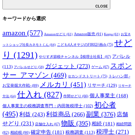
CLOSE
キーワードから選択
amazon
(577)
Amazon販売
(91)
Amazonせどり
(61)
Keepa
(61)
お宝ネ
せど
こども4人オヤジのFIRE計画ch
(75)
ットショップ社長カネモトくん
(64)
り
(1291)
アパレル
やりすぎ節税チャンネル【税理士社長】
(67)
スポン
ガジェット
(273)
(113)
ゲーム
(67)
アパレルせどり
(58)
サー_アマゾン
(469)
トレハン部 -
セカンドストリート
(75)
メルカリ
(451)
リサーチ
(129)
お宝発掘大作戦-
(89)
リサーチ
仕入れ
(827)
個人事業主
(168)
方法
(64)
作間せどり
(66)
初心者
個人事業主の税務調査専門：内田敦税理士
(102)
(495)
副業
(376)
利益商品
(266)
利益
(243)
店舗
物販
(395)
せどり
(231)
相続
(181)
相続問題
店舗仕入れ
(67)
税理士
(271)
確定申告
(181)
税務調査
(113)
相続税
(90)
(82)