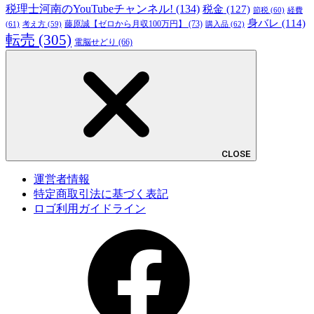
税理士河南のYouTubeチャンネル!
(134)
税金
(127)
節税
(60)
経費
身バレ
(114)
藤原誠【ゼロから月収100万円】
(73)
(61)
考え方
(59)
購入品
(62)
転売
(305)
電脳せどり
(66)
CLOSE
運営者情報
特定商取引法に基づく表記
ロゴ利用ガイドライン