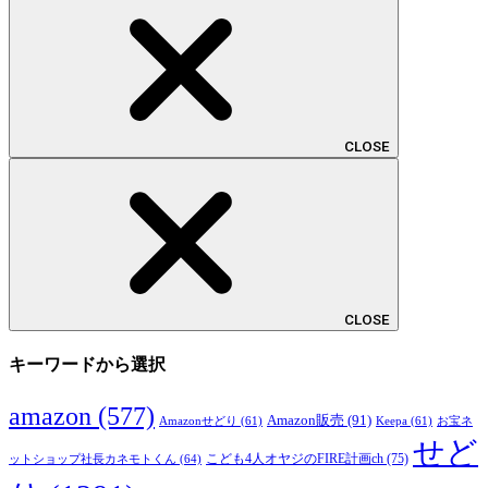
CLOSE
CLOSE
キーワードから選択
amazon
(577)
Amazon販売
(91)
Amazonせどり
(61)
Keepa
(61)
お宝ネ
せど
こども4人オヤジのFIRE計画ch
(75)
ットショップ社長カネモトくん
(64)