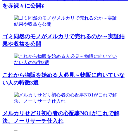
を赤裸々に公開¥
ゴミ同然のモノがメルカリで売れるのか～実証結
果や収益を公開
これから物販を始める人必見～物販に向いていな
い人の特徴3選
メルカリせどり初心者の心配事NO1がこれで解
決、ノーリサーチ仕入れ