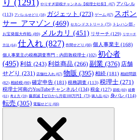
り
(1291)
アパレル
やりすぎ節税チャンネル【税理士社長】
(67)
スポン
ガジェット
(273)
(113)
ゲーム
(67)
アパレルせどり
(58)
サー_アマゾン
(469)
トレハン部 -
セカンドストリート
(75)
メルカリ
(451)
リサーチ
(129)
お宝発掘大作戦-
(89)
リサーチ
仕入れ
(827)
個人事業主
(168)
方法
(64)
作間せどり
(66)
初心者
個人事業主の税務調査専門：内田敦税理士
(102)
(495)
副業
(376)
利益商品
(266)
利益
(243)
店舗
物販
(395)
せどり
(231)
相続
(181)
相続問題
店舗仕入れ
(67)
税理士
(271)
確定申告
(181)
税務調査
(113)
相続税
(90)
(82)
税理士河南のYouTubeチャンネル!
(134)
税金
(127)
節税
(60)
経費
身バレ
(114)
藤原誠【ゼロから月収100万円】
(73)
(61)
考え方
(59)
購入品
(62)
転売
(305)
電脳せどり
(66)