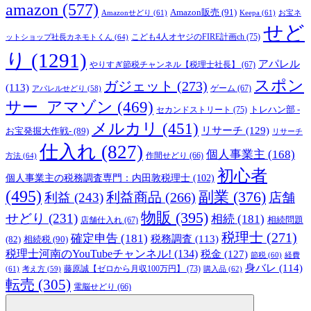
amazon
(577)
Amazon販売
(91)
Amazonせどり
(61)
Keepa
(61)
お宝ネ
せど
こども4人オヤジのFIRE計画ch
(75)
ットショップ社長カネモトくん
(64)
り
(1291)
アパレル
やりすぎ節税チャンネル【税理士社長】
(67)
スポン
ガジェット
(273)
(113)
ゲーム
(67)
アパレルせどり
(58)
サー_アマゾン
(469)
トレハン部 -
セカンドストリート
(75)
メルカリ
(451)
リサーチ
(129)
お宝発掘大作戦-
(89)
リサーチ
仕入れ
(827)
個人事業主
(168)
方法
(64)
作間せどり
(66)
初心者
個人事業主の税務調査専門：内田敦税理士
(102)
(495)
副業
(376)
利益商品
(266)
利益
(243)
店舗
物販
(395)
せどり
(231)
相続
(181)
相続問題
店舗仕入れ
(67)
税理士
(271)
確定申告
(181)
税務調査
(113)
相続税
(90)
(82)
税理士河南のYouTubeチャンネル!
(134)
税金
(127)
節税
(60)
経費
身バレ
(114)
藤原誠【ゼロから月収100万円】
(73)
(61)
考え方
(59)
購入品
(62)
転売
(305)
電脳せどり
(66)