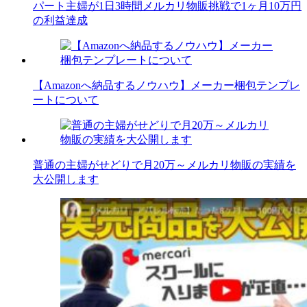
パート主婦が1日3時間メルカリ物販挑戦で1ヶ月10万円
の利益達成
【Amazonへ納品するノウハウ】メーカー梱包テンプレ
ートについて
普通の主婦がせどりで月20万～メルカリ物販の実績を
大公開します